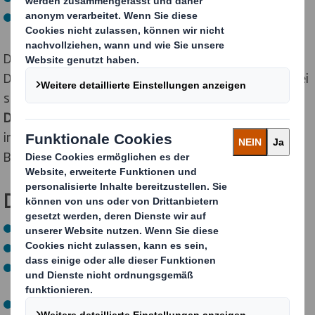
Logistik
Du selbst bist maßgeblich daran beteiligt, wie schnell
Du eigenverantwortlich Aufgaben übernehmen und bei
spannenden Projekten mitarbeitest.
Zeige uns, was in
Dir steckt!
Gerne unterstützen wir Dich dabei,
interessante Themen für Deine Projekt- und
Bachelorarbeit zu finden.
Dein Profil für den Studiengang:
Abitur oder Fachhochschulreife
Sehr gute Englischkenntnisse
Fähigkeit Herausforderungen zu erkennen und zu
lösen
Interesse an wirtschaftlichen Zusammenhängen