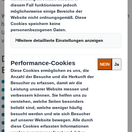
Während Deiner
Praxiseinsätze
an unseren Standorten
hast Du die Chance, verschiedene
Unternehmensbereiche kennenzulernen und dort
vielseitige Aufgaben zu übernehmen.
Deine möglichen Aufgaben- und
Einsatzgebiete sind unter anderem:
Einkauf
Vertrieb
Marketing
Personal
Finanzen
Controlling
Produktion