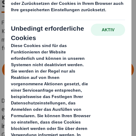
steckt
Für Sprachtalente, die gerne im internationalen
Kontext arbeiten - Dein wissenschaftliches Studium
mit hohem Praxisbezug und somit die optimale Basis
für Deine Karriere!
FINDE HIER DEINEN AUSBILDUNGSPLATZ
Der
bilinguale
Studiengang
International Business
ist
ein vollständiges
betriebswirtschaftliches
Kernstudium,
ergänzt um die
Besonderheiten des
internationalen Geschäfts
, wie z. B. rechtliche
Grundlagen oder spezifische Marketingansätze.