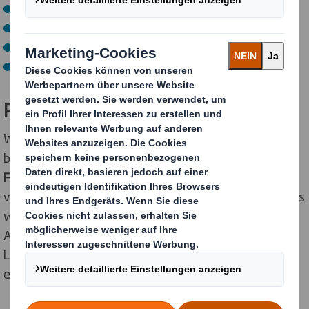
Ausgeprägte Kommunikationsfähigkeit
verantwortungsbewusste Arbeitsweise
Teamfähigkeit
Flexibilität und Mobilität
Packende Perspektiven
Wir haben das Ziel, Dir während Deines Studiums ein
breites
Grundlagenwissen
sowie
spezifische
Fachkenntnisse
in dem für Dich relevanten Bereich zu
vermitteln. Gleichzeitig möchten wir Dir beweisen, dass
wir ein attraktiver Arbeitgeber sind, denn nach
Abschluss Deines Studiums wollen wir Dich bei guter
Leistung in einer verantwortungsvollen Position
einstellen.