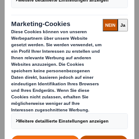
den an der DHBW vorgesehenen Kursen entsprechen.
Die Vorlesungen fanden in englischer Sprache statt.
Der Ablauf des Semesters unterschied sich deutlich
von dem an der DHBW. So gab es Midterm und Final
Exams, Quizzes, Gruppenpräsentationen und
Hausarbeiten. Die Gruppenarbeiten eigneten sich
besonders gut, um Thais und andere Internationals
kennenzulernen.
Wieso ist deine Wahl auf Thailand gefallen?
Für mich hatte es schon immer großen Reiz einen völlig
neuen Kulturkreis kennenzulernen. Deshalb fiel meine
Entscheidung auf den asiatischen Kontinent und zwar
nach Thailand. Das Land selbst ist sehr faszinierend
und gilt zudem als beliebtes Reiseziel. Heißes Wetter,
klares Wasser und weiße Sandstrände machten mir die
Wahl leicht.