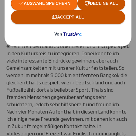
Welche Erfahrungen konntest du mitnehmen?
Ich fand es absolut spannend mich ganz alleine in
einem fremden Land zu orientieren und mich peu à peu
in den Kulturkreis zu integrieren. Dabei konnte ich
viele interessante Eindrücke gewinnen, aber auch
Gemeinsamkeiten mit unserer Kultur feststellen. So
werden im mehr als 8.000 km entfernten Bangkok die
gleichen Charts gespielt wie in Deutschland und auch
Fußball zählt dort als beliebter Sport. Thais sind
fremden Menschen gegenüber anfangs sehr
schüchtern, jedoch sehr hilfsbereit und freundlich.
Nach vier Monaten Aufenthalt in diesem Land konnte
ich einige neue Freunde gewinnen, mit denen ich auch
in Zukunft regelmäßigen Kontakt halte. In
Vorlesungen und Freizeit war Englisch unumgänglich,