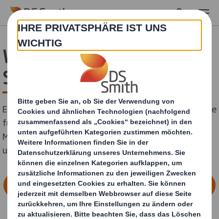
Skip to main content
Während des Dualen
Studiums ins Ausland
Ein Auslandssemester in Thailand? Dieser Traum wurde
für Fabian wahr. Er verbrachte ein Semester an der
Mahidol University in Bangkok. Von seinen Eindrücken
und Erlebnissen spricht er im Interview.
FINDE HIER DEINEN AUSBILDUNGSPLATZ