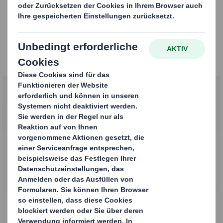
Im Interview mit Fabian
Wie bist du darauf gekommen, für so lange Zeit ins
Ausland zu gehen?
Im
vierten Semester
des Studiums besteht die
Möglichkeit sich auf ein
Auslandssemester
zu
bewerben. Die DHBW hat weltweit Kooperationen mit
Hochschulen und Universitäten. Als international
agierendes Unternehmen hat DS Smith meinem
Vorhaben sofort zugestimmt und mir eine erhebliche