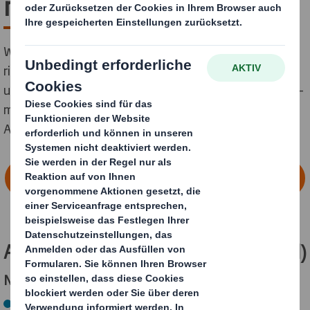
mit Zukunft
Wenn Du anpacken willst, bist Du bei DS Smith genau
richtig. Denn bei uns kannst Du nicht nur Spaß haben
und Geld verdienen, sondern auch die Welt verbessern –
mach den ersten Schritt zu Deiner spannenden
Ausbildung!
FINDE HIER DEINEN AUSBILDUNGSPLATZ
Ausbildung Papiertechnologe (m/w/d)
Nach Deiner Ausbildung kannst Du…
Wellpappenrohpapier vom Rohstoff bis zum