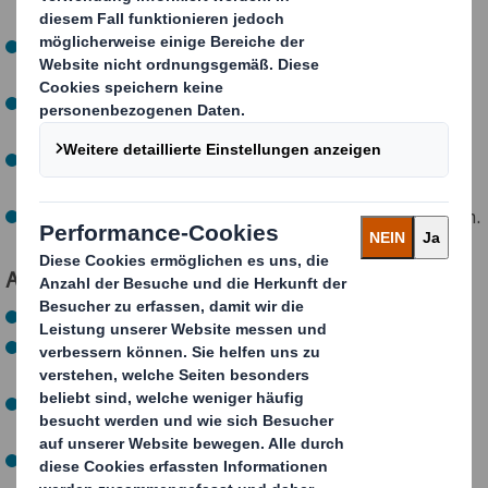
verkaufsfähigen Produkt fertigen.
die Qualität von Faserstoffen (Stoffdichte, Festigkeit
oder Mahlgrad) prüfen.
Stoffaufbereitungsanlagen und Anlagen zur
Papierherstellung warten und überwachen.
unsere Maschinen einrichten, bedienen und instand
halten.
Störungen an den Maschinen erkennen und beseitigen.
Als zukünftiger Papiertechnologe (m/w/d)…
schlägt Dein Herz für Technik und große Anlagen.
bist Du ein Vorbild in Sachen Sorgfalt, Ordnung und
Qualitätsbewusstsein.
hast Du ein technisches und mechanisches
Grundverständnis.
brauchst Du Mathe, z.B. für die Berechnung von
Mischverhältnissen von Farbstoffen, Physik zum