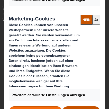
Wir sind anders, weil wir die Chance
erkennen, dass Verpackungen eine
wichtige Rolle in der Welt um uns herum
spielen können.
Wer wir sind
Über DS Smith
Über International Paper
Zusammenschluss von IP + DS Smith
Nachhaltigkeit
Unser Unternehmenszweck
Media
Karriere & Jobs