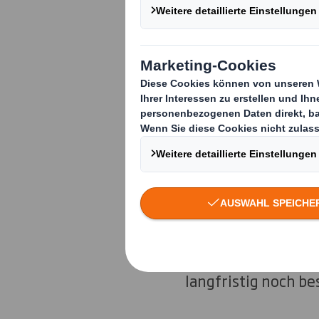
Transformati
International Pape
stark positionierte
Verpackungslösunge
International Pape
börsennotierte Ges
eine mit Fokus auf
Dies wird beide Un
beschleunigen, ihr
langfristig noch be