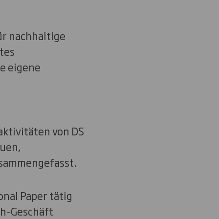
r nachhaltige
tes
e eigene
ktivitäten von DS
euen,
usammengefasst.
nal Paper tätig
th-Geschäft