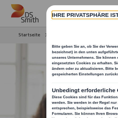
Skip to main content
Über
Startseite
International Paper plant di