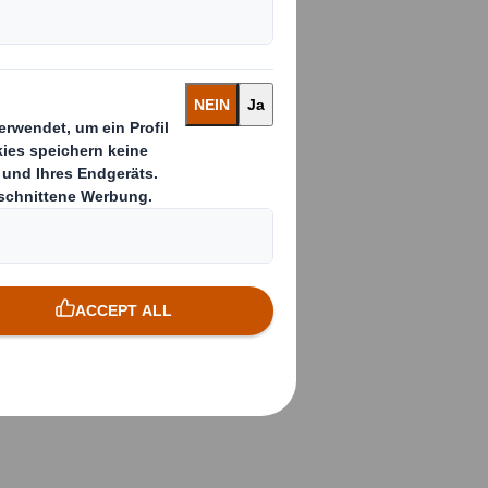
amit zwei regional
Transformation hat
nder unabhängige,
 Nordamerika und
m weiter zu
 unsere Kunden