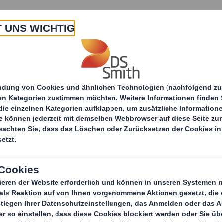
 Uns
Produkte & Service
Branchen
Nachha
e Gründung von zwei unabhängigen börsennotierten Unterne