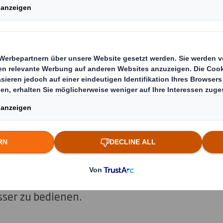
on unseres Unternehmens.
r hat DS Smith im Jahr 2025 übernommen und d
 Geschäftseinheiten im Bereich nachhaltiger
n geschaffen. Als nächsten Meilenstein der 
r angekündigt, diese Struktur in zwei voneina
ellschaften aufzuspalten: eine mit Fokus auf
 Europa, den Nahen Osten und Afrika (EMEA).
ternehmen in die Lage versetzen, ihr Wachstu
e jeweilige Marktausrichtung zu schärfen und
sser zu bedienen.