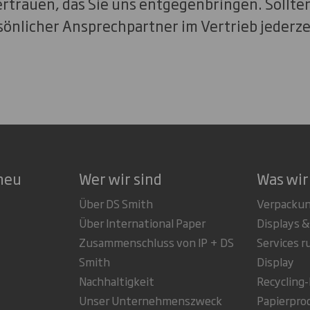
ertrauen, das Sie uns entgegenbringen. Sollte
sönlicher Ansprechpartner im Vertrieb jederze
neu
Wer wir sind
Was wir
Über DS Smith
Verpacku
Über International Paper
Displays &
Zusammenschluss von IP + DS
Services 
Smith
Display
Nachhaltigkeit
Recycling
Unser Unternehmenszweck
Papierpro