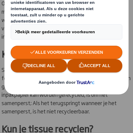
Om ervoor te zorgen dat papiervezels die gerecycled
moeten worden ook echt gerecycled worden, hebben
we gekeken naar een aantal van uw meest gezochte
vragen rond papierrecycling en delen we deze
informatie met u over hoe u meer kunt recyclen.
Kun je inpakpapier recyclen?
Soms. Niet op papier gebaseerd inpakpapier, zoals
folie-gebaseerde pakpapier of zakken, kan niet worden
gerecycled. De beste manier om te controleren of uw
inpakpapier kan worden gerecycled, is om het
samenperst; Als het terugspringt wanneer je het
samenperst, is het niet recycleerbaar.
Kun je tissue recyclen?