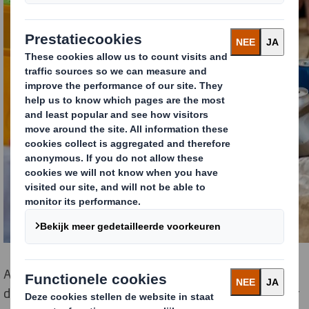
Als 2018 de bekroning van een nieuw bewustzijn was,
dan is 2019 het jaar van de actie geworden – met meer