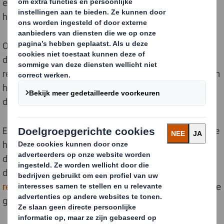
en meer van ons gemotiveerd om meer duurzaam te
handelen in ons dagelijks leven.
Of het nu in de badkamer, de keuken, het kantoor of in
de buitenlucht is, eenvoudige handelingen om meer te
recyclen kunnen een echt verschil maken om te bepalen
hoe we de schaarse bronnen van onze planeet
duurzamer beheren .
Echter, er bestaat nog steeds veel verwarring over hoe
het beste te recyclen. Bij DS Smith beheren we meer
dan 5.500.000 ton materiaal per jaar, dus als een van
de toonaangevende geïntegreerde
verpakkings- en
recyclingbedrijven
in Europa, hebben we onze expertise
goed gebruikt.