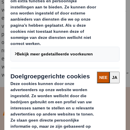
samenwerking is cruciaal om dit te realiseren. Zo
werken we samen met de
Ellen MacArthur Foundation
,
een toonaangevende non-profit organisatie die pleit
voor het belang van een
circulaire economie
. Samen
proberen we circulariteit nog verder door te voeren in
ons bedrijfsmodel. Via dit model verzamelen en
recyclen we oud papier om er vervolgens nieuw papier
en verpakkingen van te maken. Deze verpakkingen
worden na gebruik weer opgehaald, waardoor ze als
waardevolle grondstof dienen voor nieuwe producten. ”
Een echte circulaire economie is