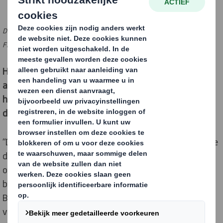
Dit interview is eerder verschenen in de duurzaamheidsbijlage bij het
Financieele Dagblad in december 2020
Hoe is het voor een bedrijf als DS Smith om te werken
aan duurzaamheidsuitdagingen? Moet de motivatie
hiervoor voornamelijk komen van de bedrijven zelf, van
de overheid of van de sectoren?
“Duurzaamheid is een domein dat we vanuit alle drie de
disciplines moeten benaderen. Het bedrijfsleven, de
overheid en overkoepelende organisaties als
brancheorganisaties moeten hierin samenwerken.
Bovendien is er een sterke en groeiende belangstelling
voor duurzaamheid bij investeerders en de financiële