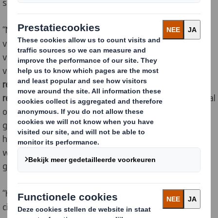
sector, met name de laatste jaren.”
“Met de huidige focus op duurzaamheid zien we ook
vanuit onze afnemers een groeiende vraag naar het
verder verduurzamen van verpakkingsontwerpen. Een
van de voorbeelden is het bieden van
volledig
recyclebare alternatieven voor sommige slecht te
recyclen plastic verpakkingen
, waardoor er minder afval
ontstaat. Deze vraag naar duurzaamheid wordt
gedreven door de behoeften van het bedrijfsleven en
het bewustzijn van de consument. Hieraan moet
worden voldaan door de industrie, wat dan weer
gefaciliteerd moet worden door de overheid.”
“Het implementeren van een raamwerk voor de
circulaire economie is van groot belang en