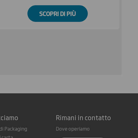
SCOPRI DI PIÙ
cciamo
Rimani in contatto
di Packaging
Dove operiamo
i carta