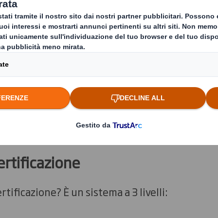
 largo pubblico. Vendendo i vostri 
pio. Il loro primo pensiero: rendere
 felici, naturalmente.
on i loro requisiti per il packaging, Amazon spi
zon farà presto rispettare le loro linee guida Frustration-Free Packag
r e ottenere un ranking alto per i vostri prodotti, È tempo di fare sul s
 certificazione
tificazione? È un sistema a 3 livelli: