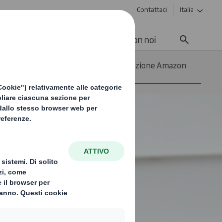
Contattaci
Italia
enibilità
Media
Lavora con noi
azioni E-
Certificazione Amazon
rce
FFP