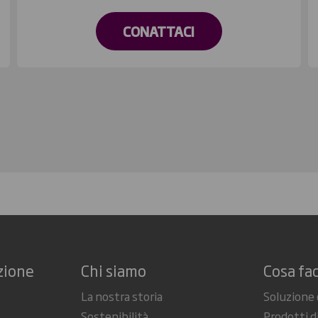
CONATTACI
zione
Chi siamo
Cosa fa
La nostra storia
Soluzione 
Sostenibilità
Prodotti d