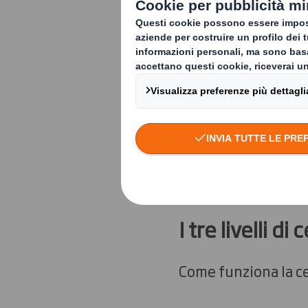
raggiungere un
Amazon per esem
vostri – clienti
Se sarete conformi c
prodotti in cima.
Ama
passo avanti ai tuoi competito
I tre livelli di
Come funziona la cer