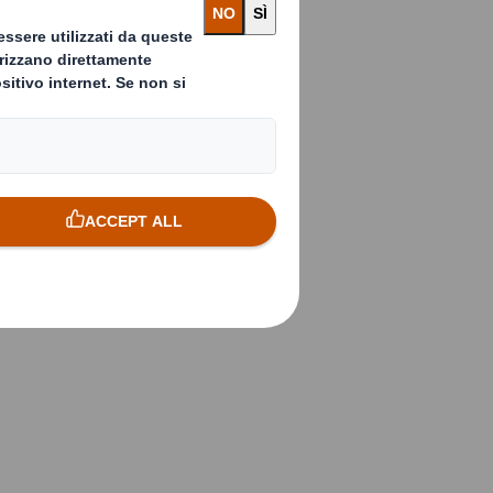
prodotti su
 i loro – e i
ngerà i vostri
ing. Quindi se volete stare un
erio con il tuo packaging.