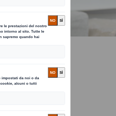
n Free
ente vorrete