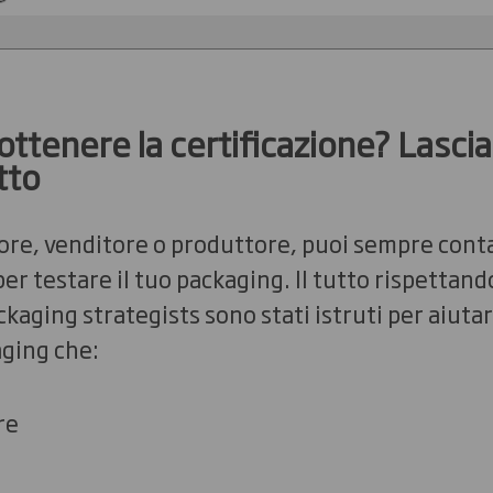
ttenere la certificazione? Lasci
tto
tore, venditore o produttore, puoi sempre conta
r testare il tuo packaging. Il tutto rispettando
kaging strategists sono stati istruti per aiutarti
aging che:
re