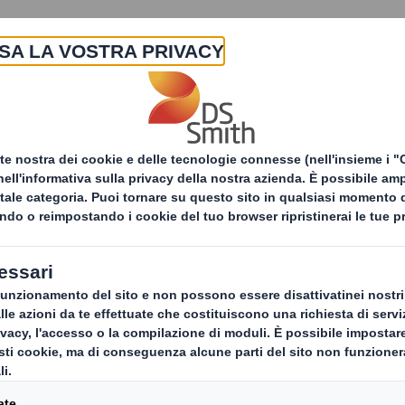
La nostra azienda
Prodotti & Servizi
Sost
Soluzioni di
Certific
Servizi
packaging
Comme