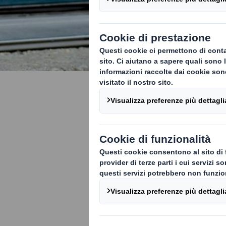
La vostra 
Packaging
State gestendo