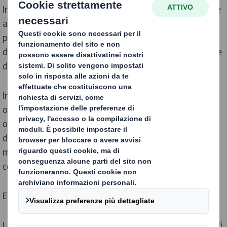
Indipendentemente dal tipo di incarico affidatoci, come
ad esempio lo sviluppo del packaging per la
produttività, la protezione dei prodotti da eventuali
danni o l'ottimizzazione degli spazi, trattiamo le risorse
dei clienti come se fossero nostre.
In effetti, controllare al meglio l'utilizzo dello spazio
offre grandi opportunità. Ogni volta che l'imballaggio
ottimizza il carico e la distribuzione sul pallet, lo spazio
di immagazzinamento richiesto diminuisce, le
movimentazioni si riducono e di conseguenza anche le
consegne.
E non è finita qui.
La nostra filosofia agile, ad esempio, permette ai nostri