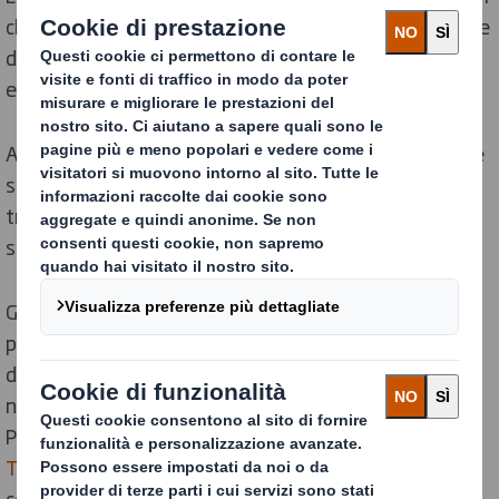
clienti FMGC (produttori di beni di largo consumo), B2B e
del settore industriale di vivere un cambiamento
epocale nella gestione della filiera, al giusto prezzo.
Allo stesso tempo, assicuriamo un packaging affidabile
sotto tutti gli aspetti, instaurando rapporti costruttivi
tra cliente e fornitore, il che è fondamentale per il
successo di una relazione commerciale.
Grazie ai continui investimenti nell'ambito della
progettazione, della tecnica, della specializzazione e
delle tecnologie più avanzate, puntiamo a offrire ai
nostri clienti la massima efficienza nella filiera. I nostri
Packaging Strategist lo chiamano
Supply Cycle
Thinking
, perché ogni volta che un prodotto viene
confezionato, si ottiene un risultato, senza eccezioni.