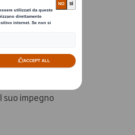
di
er il
 il suo impegno