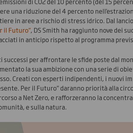
emissioni di CO2 del 10 percento (del 15 percen
nere una riduzione del 4 percento nell'estrazio
tiere in aree a rischio di stress idrico. Dal lanci
r il Futuro”
, DS Smith ha raggiunto nove dei suo
tracciati in anticipo rispetto al programma previ
 successi per affrontare le sfide poste dal mo
mentato la sua ambizione con una serie di obiet
sso. Creati con esperti indipendenti, i nuovi i
esente. Per il Futuro” daranno priorità alla circo
rcorso a Net Zero, e rafforzeranno la concentraz
omunità, e sulla natura.