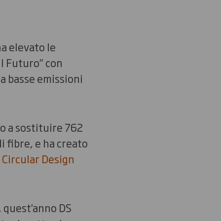
a elevato le
il Futuro” con
 a basse emissioni
o a sostituire 762
 fibre, e ha creato
e
Circular Design
e, quest'anno DS