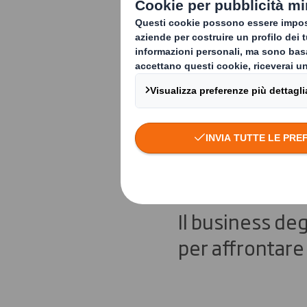
DS Smith ra
Sostenibili
Futuro”
Il business deg
per affrontare