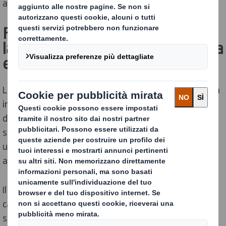
avvolgimento e la preparazione della pasta per carta.
Fase 1. Il nostro processo di
lavorazione della pasta per carta
e della carta
La carta per il riciclo viene miscelata con acqua trattata
in una gigantesca vasca di acciaio inossidabile,
denominata “spappolatore”, per creare una
sospensione di fibre. Le impurità vengono rimosse
utilizzando una serie di schermi per produrre carta di
alta qualità per imballaggi ad alte prestazioni.
Il processo di lavorazione della pasta per carta e della
carta ha un ruolo importante nella riduzione degli
sprechi. La pasta per carta è un sottoprodotto della