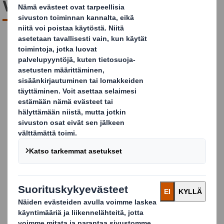
voimme auttaa!
Jätä
yhteydenottopyyntösi
Oli mukava kohdata, jatketaan ehdottomasti
keskustelua. Jätä meille viesti oheisen lomakkeen
kautta, niin palaamme asiaan arjen koittaessa-
Voimme keskustella tuotteillenne sopivista
aaltopahvipakkauksista, jotka suojaavat tuotetta,
tehostavat logistiikkaa, nopeuttavat esillepanoa ja
ovat täysin kierrätettäviä. Lisäksi keskustelemme
mielellämme ratkaisuista myynninedistämiseen.