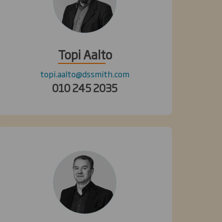
Topi Aalto
topi.aalto@dssmith.com
010 245 2035