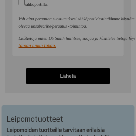
sähköpostilla.
Voit aina peruuttaa suostumuksesi sähköpostiviestintäämme käyttämäl
olevaa unsubscribe/peruutus -toimintoa.
Lisätietoja miten DS Smith hallitsee, suojaa ja käsittelee tietoja löy
tämän linkin takaa
.
Lähetä
Leipomotuotteet
Leipomoiden tuotteille tarvitaan erilaisia