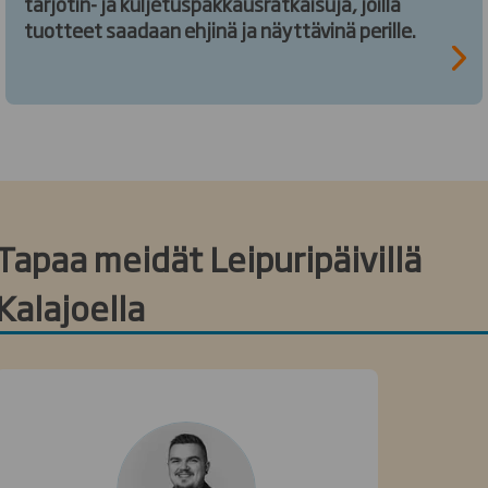
tarjotin- ja kuljetuspakkausratkaisuja, joilla
tuotteet saadaan ehjinä ja näyttävinä perille.
Tapaa meidät Leipuripäivillä
Kalajoella