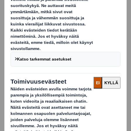
Täyttämällä lomakkeen annat DS Smithille luvan olla
yhteydessä sinuun.
Etunimi