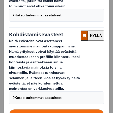
Sukunimi
Työsähköposti
Puhelinnumero
Yritys
Maa