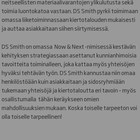
neitseellisten materiaalivarantojen ylikulutusta sekä
toimia luontokatoa vastaan. DS Smith pyrkii toimimaan
omassa liiketoiminnassaan kiertotalouden mukaisesti
ja auttaa asiakkaitaan siihen siirtymisessä.
DS Smith on omassa Now & Next -nimisessä kestävän
kehityksen strategiassaan asettanut kunnianhimoisia
tavoitteita toiminalleen, joka kattaa myös yhteisöjen
hyväksi tehtävän työn. DS Smith kannustaa niin omaa
henkilöstöään kuin asiakkaitaan ja sidosryhmiään
tukemaan yhteisöjä ja kiertotaloutta eri tavoin – myös
osallistumalla tähän keräykseen omien
mahdollisuuksien mukaan. Koska toiselle tarpeeton voi
olla toiselle tarpeellinen!