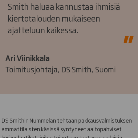
Smith haluaa kannustaa ihmisiä
kiertotalouden mukaiseen
ajatteluun kaikessa.
Ari Viinikkala
Toimitusjohtaja, DS Smith, Suomi
DS Smithin Nummelan tehtaan pakkausvalmistuksen
ammattilaisten käsissä syntyneet aaltopahviset
keräyslaatikot, joihin toivotaan tuotavan sellaisia