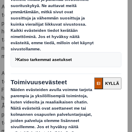
Apu tehdään yhdessä – Hjälp görs tillsammans -
toiminnan tavoitteena on kerätä mahdollisimman
paljon harrastusvälineitä. Hope vastaa
harrastusvälineiden toimittamisesta niitä eniten
tarvitseville ja näin mahdollistaa harrastamisen myös
niille, kenelle se ei taloudellisesti muuten ole
mahdollista.
Apu tehdään yhdessä – Hjälp görs tillsammans
toiminnan taustalla on sipoolainen naisten salibandyn
F-liigajoukkue ÅIF (Ådalens IF) sekä
hyväntekeväisyysjärjestö Hope. Osana yhteistyötä
ÅIF luovuttaa veloituksetta Hopen käyttöön
peliasunsa etuosan mainospaikan ja kaikki kotiottelut
teemoitetaan auttamisen ympärille. Kampanjassa on
mukana ÅIF:n ja Hopen lisäksi yrityskumppaneita.