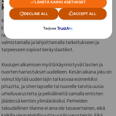
konkreettisesti
Käynnistyvässä kampajassa tarkoitus on kierrättää
käyttökelpoisia urheiluvarusteita, ja myös kerätä
rahallista tukea. DS Smith lähti hankkeeseen mukaan
valmistamalla ja lahjoittamalla tarkoitukseen ja
tarpeeseen sopivat keräyslaatikot.
Koulujen alkamisen myötä käynnistyvät lasten ja
nuorten harrastukset uudelleen. Kesän aikana joku on
voinut löytää uuden lajin tai kasvaa esimerkiksi
pituutta, ja siten lapselle tai nuorelle tarvita uusia
urheiluvarusteita ja pelivälineitä samalla entisten
jäädessä kenties ylimääräisiksi. Perheiden
taloudellinen tilanne ei aina ole tasavertainen, eikä
kaikilla ole mahdollisuutta uusiin varusteisiin. Eikä