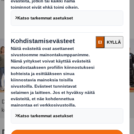
DS Smith on valmistanut ja lahjoittanut tyylikkäät
keräyslaatikot, joita kampanjassa käytetään
DS Smith tukee kampanjaa