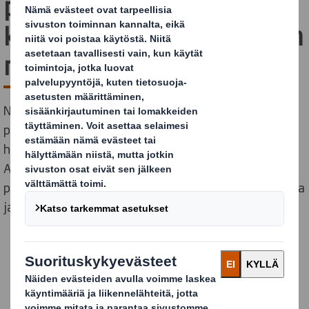
pelivarusteesi
keräyksessä – DS Smith on
mukana tekemässä hyvää
Noin joka kahdeksas lapsi ja nuori elää vähävaraisessa
perheessä, jossa ei ole mahdollisuutta harrastaa tai
hankkia sopivia harrastusvarusteita. Olemme mukana
Apu tehdään yhdessä – Hjälp görs tillsammans
projektissa, jossa kerätään harrastusvälineitä ja varoja
jaettavaksi niille, ketkä apua eniten tarvitsevat.