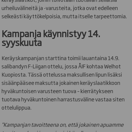
urheiluvälineitä ja -varusteita, jotka ovat edelleen
selkeästi käyttökelpoisia, mutta itselle tarpeettomia.
Kampanja käynnistyy 14.
syyskuuta
Keräyskampanjan starttina toimii lauantaina 14.9.
salibandyn F-Liigan ottelu, jossa ÅIF kohtaa Welhot
Kuopiosta. Tässä ottelussa maksullisen lipun lisäksi
sisäänpääsee maksutta jokainen keräyslaatikkoon
hyväkuntoisen varusteen tuova – kierrätykseen
tuotava hyväkuntoinen harrastusväline vastaa siten
ottelulippua.
”Kampanjan tavoitteena on, että jokainen apuamme