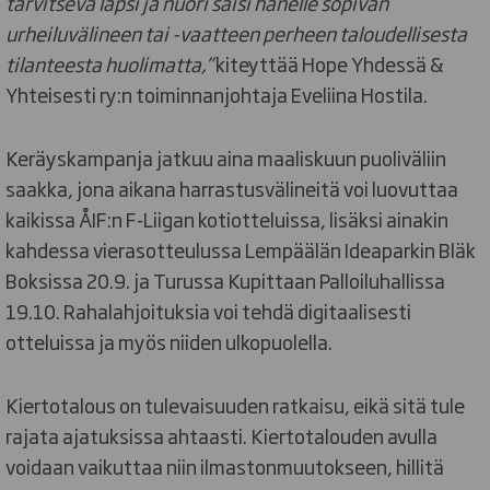
tarvitseva lapsi ja nuori saisi hänelle sopivan
urheiluvälineen tai -vaatteen perheen taloudellisesta
tilanteesta huolimatta,”
kiteyttää Hope Yhdessä &
Yhteisesti ry:n toiminnanjohtaja Eveliina Hostila.
Keräyskampanja jatkuu aina maaliskuun puoliväliin
saakka, jona aikana harrastusvälineitä voi luovuttaa
kaikissa ÅIF:n F-Liigan kotiotteluissa, lisäksi ainakin
kahdessa vierasotteulussa Lempäälän Ideaparkin Bläk
Boksissa 20.9. ja Turussa Kupittaan Palloiluhallissa
19.10. Rahalahjoituksia voi tehdä digitaalisesti
otteluissa ja myös niiden ulkopuolella.
Kiertotalous on tulevaisuuden ratkaisu, eikä sitä tule
rajata ajatuksissa ahtaasti. Kiertotalouden avulla
voidaan vaikuttaa niin ilmastonmuutokseen, hillitä