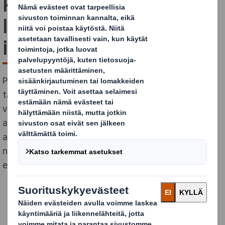
PackSummitissa, miten
lainsäädäntö voi olla
inspiraatio innovaatioille
PackSummit on vuoden mielenkiintoisin pakkausalan
tapahtuma, jossa voi kuulla hyviä esityksiä ja
verkostuitua alan ihmisten kanssa. Tämä
ainutlaatuinen tilaisuus tuo yhteen pakkausalan
ammattilaiset, innovaattorit ja päättäjät vaihtamaan
näkemyksiään ja perehtymään alan uusimpiin
edistysaskeliin.