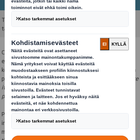
Tavataan Tampere-talossa PackSummit -
tapahtumassa
Customer Engagement Manager Jessica Eliason
esiintyy tilaisuudessa salissa numero 1 klo 14.00 ja
kertoo meille, miten lainsäädäntö voi olla inspiraationa
pakkausinnovaatioille:
”Don’t predict the future, Create
it! – Let legislation become an inspiration for new
packaging innovation”
Pakkausalan sääntelyn kiristyminen voi toimia
inspiraation lähteenä innovaatioille, sillä se haastaa
meidät kehittämään uusia ratkaisuja, jotka vastaavat
tiukentuneisiin ympäristövaatimuksiin.