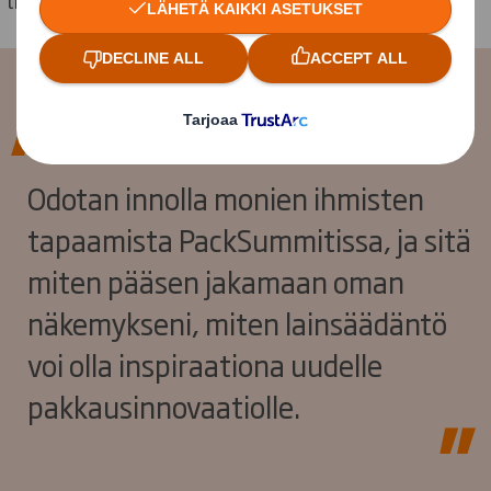
Odotan innolla monien ihmisten
tapaamista PackSummitissa, ja sitä
miten pääsen jakamaan oman
näkemykseni, miten lainsäädäntö
voi olla inspiraationa uudelle
pakkausinnovaatiolle.