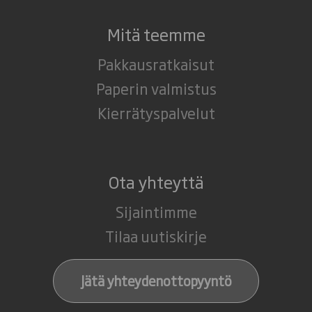
Mitä teemme
Pakkausratkaisut
Paperin valmistus
Kierrätyspalvelut
Ota yhteyttä
Sijaintimme
Tilaa uutiskirje
Jätä yhteydenottopyyntö