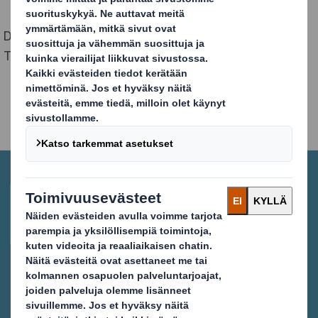
DS Smith on mukana tänäkin vuonna PackSummitissa
Tampere-talossa marraskuun 19.päivä.