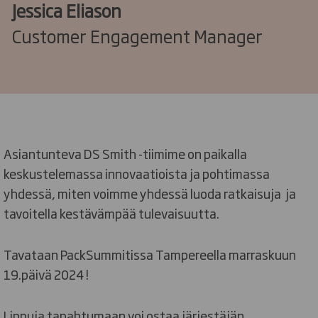
Jessica Eliason
Customer Engagement Manager
Asiantunteva DS Smith -tiimime on paikalla
keskustelemassa innovaatioista ja pohtimassa
yhdessä, miten voimme yhdessä luoda ratkaisuja ja
tavoitella kestävämpää tulevaisuutta.
Tavataan PackSummitissa Tampereella marraskuun
19.päivä 2024 !
Lippuja tapahtumaan voi ostaa järjestäjän