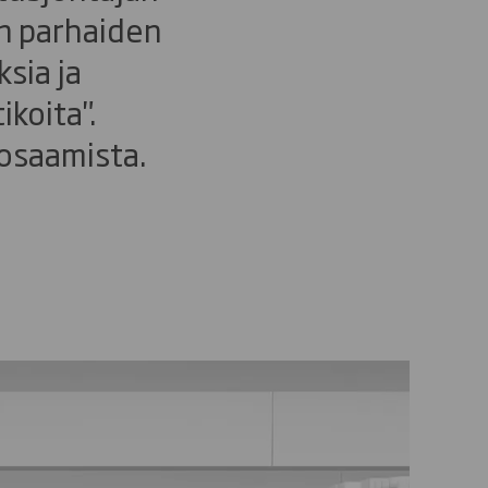
in parhaiden
sia ja
ikoita".
 osaamista.