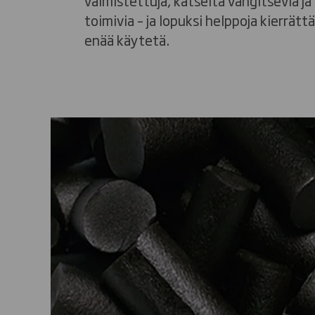
valmistettuja, katseita vangitsevia j
toimivia – ja lopuksi helppoja kierrättä
enää käytetä.