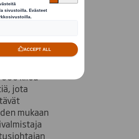
ailman
 000 kiloa
ä, jota
ttävät
lehden mukaan
ivalmistaja
tusjohtajan