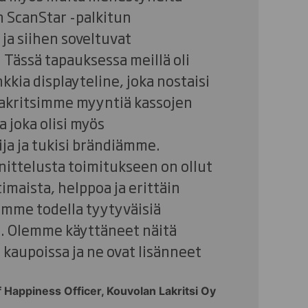
n ScanStar -palkitun
 ja siihen soveltuvat
 Tässä tapauksessa meillä oli
kkia displayteline, joka nostaisi
akritsimme myyntiä kassojen
a joka olisi myös
ja ja tukisi brändiämme.
ittelusta toimitukseen on ollut
imaista, helppoa ja erittäin
lemme todella tyytyväisiä
. Olemme käyttäneet näitä
 kaupoissa ja ne ovat lisänneet
ef Happiness Officer, Kouvolan Lakritsi Oy