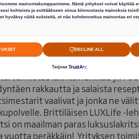
ine edistämässä ma
kritsin myyntiä
si valmistaa lakritsiherkkua yli 700
ntäen rakkautta ja salaista resepti
tsimestarit vaalivat ja jonka ne väli
kupolvelle. Brittiläisen LUXLife -
tsi on maailman paras luksuslakrits
 vuotta peräkkäin! Yrityksen toimi