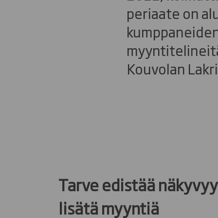
periaate on al
kumppaneiden 
myyntitelineitä.
Kouvolan Lakri
Tarve edistää näkyvyy
lisätä myyntiä