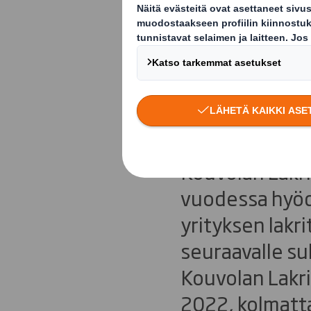
Myyntitel
parhaan la
Kouvolan Lakrit
vuodessa hyödy
yrityksen lakri
seuraavalle su
Kouvolan Lakri
2022, kolmatta