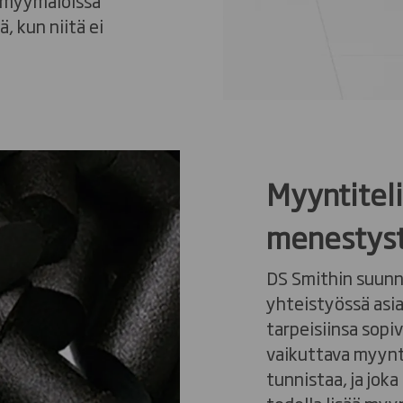
a myymälöissä
ä, kun niitä ei
Myyntitel
menestys
DS Smithin suunni
yhteistyössä asi
tarpeisiinsa sopi
vaikuttava myynti
tunnistaa, ja joka 