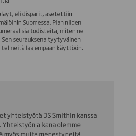
ntiä.
ayt, eli disparit, asetettiin
mälöihin Suomessa. Pian niiden
umeraalisia todisteita, miten ne
ä. Sen seurauksena tyytyväinen
ää telineitä laajempaan käyttöön.
t yhteistyötä DS Smithin kanssa
a. Yhteistyön aikana olemme
ä myös muita menestyneitä