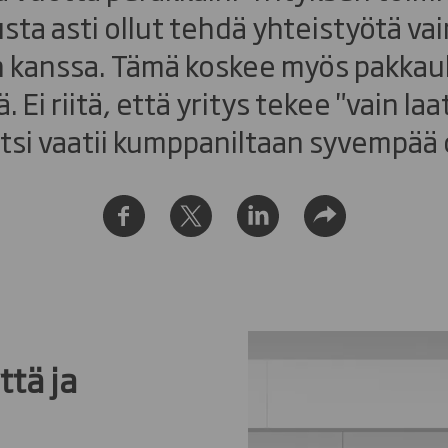
usta asti ollut tehdä yhteistyötä va
kanssa. Tämä koskee myös pakkauk
 Ei riitä, että yritys tekee "vain laat
tsi vaatii kumppaniltaan syvempää
ttä ja