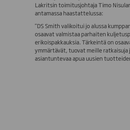
Lakritsin toimitusjohtaja Timo Nisul
antamassa haastattelussa:
”DS Smith valikoitui jo alussa kumppani
osaavat valmistaa parhaiten kuljetusp
erikoispakkauksia. Tärkeintä on osaav
ymmärtävät, tuovat meille ratkaisuja 
asiantuntevaa apua uusien tuotteiden 