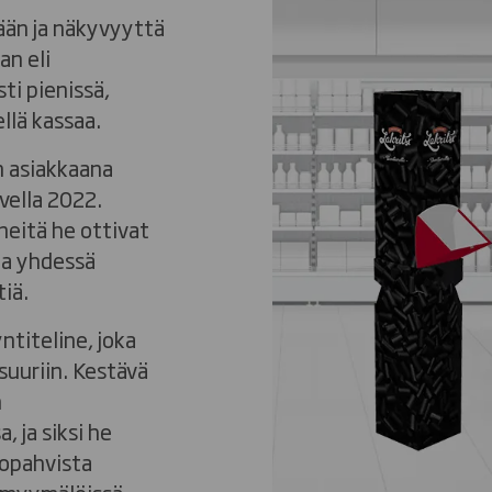
iään ja näkyvyyttä
an eli
sti pienissä,
llä kassaa.
n asiakkaana
vella 2022.
neitä he ottivat
da yhdessä
iä.
ntiteline, joka
 suuriin. Kestävä
n
 ja siksi he
topahvista