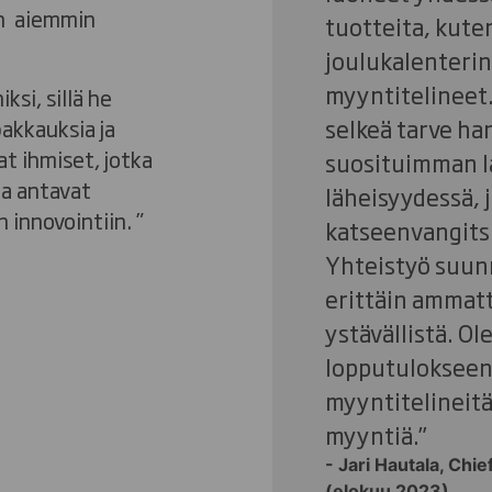
an aiemmin
tuotteita, kute
joulukalenterin
myyntitelineet.
ksi, sillä he
selkeä tarve han
akkauksia ja
at ihmiset, jotka
suosituimman l
ja antavat
läheisyydessä, j
innovointiin. ”
katseenvangitsi
Yhteistyö suunn
erittäin ammatt
ystävällistä. O
lopputulokseen
myyntitelineitä
myyntiä.”
- Jari Hautala, Chi
(elokuu 2023)