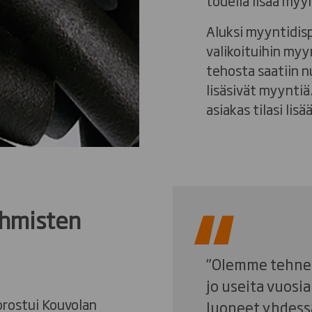
todella lisää myy
Aluksi myyntidispl
valikoituihin myy
tehosta saatiin n
lisäsivät myynti
asiakas tilasi lis
ihmisten
”Olemme tehnee
jo useita vuosi
orostui Kouvolan
luoneet yhdess