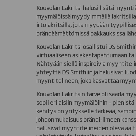
Kouvolan Lakritsi halusi lisätä myynt
myymälöissä myydyimmällä lakritsilla
irtolakritsilla, jota myydään tyypillise
brändäämättömissä pakkauksissa lähe
Kouvolan Lakritsi osallistui DS Smithi
virtuaaliseen asiakastapahtumaan tal
Nähtyään siellä inspiroivia myyntiteli
yhteyttä DS Smithiin ja halusivat luo
myyntitelineen, joka kasvattaa myynt
Kouvolan Lakritsin tarve oli saada myy
sopii erilaisiin myymälöihin – pienistä
kehitys on yritykselle tärkeää, samoi
johdonmukaisuus brändi-ilmeen kanssa,
halusivat myyntitelineiden oleva aal