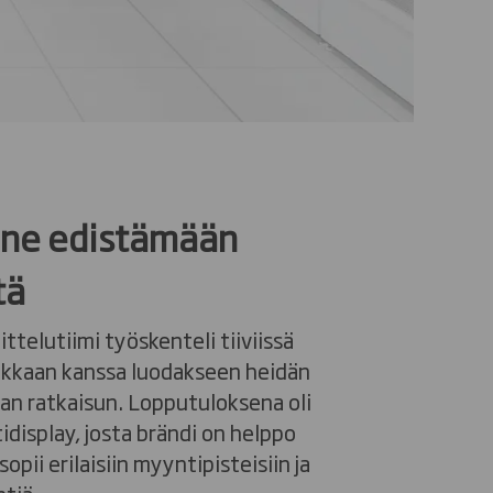
ine edistämään
tä
ttelutiimi työskenteli tiiviissä
akkaan kanssa luodakseen heidän
van ratkaisun. Lopputuloksena oli
display, josta brändi on helppo
sopii erilaisiin myyntipisteisiin ja