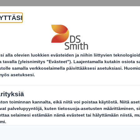
Yritys
Tuotteet ja palvelut
Kestä
Uutiset ja tiedotteet
Myyntiteline edistämässä ma