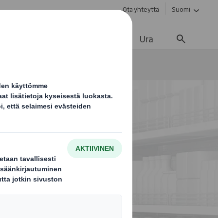
Ota yhteyttä
Suomi
vä kehitys
Ajankohtaista
Ura
ailman parhaan lakritsin myyntiä