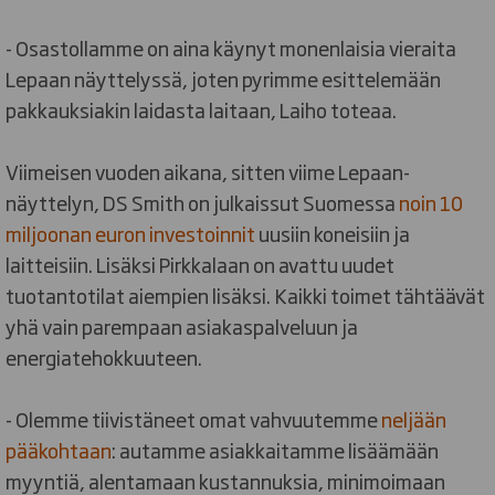
- Osastollamme on aina käynyt monenlaisia vieraita
Lepaan näyttelyssä, joten pyrimme esittelemään
pakkauksiakin laidasta laitaan, Laiho toteaa.
Viimeisen vuoden aikana, sitten viime Lepaan-
näyttelyn, DS Smith on julkaissut Suomessa
noin 10
miljoonan euron investoinnit
uusiin koneisiin ja
laitteisiin. Lisäksi Pirkkalaan on avattu uudet
tuotantotilat aiempien lisäksi. Kaikki toimet tähtäävät
yhä vain parempaan asiakaspalveluun ja
energiatehokkuuteen.
- Olemme tiivistäneet omat vahvuutemme
neljään
pääkohtaan
: autamme asiakkaitamme lisäämään
myyntiä, alentamaan kustannuksia, minimoimaan