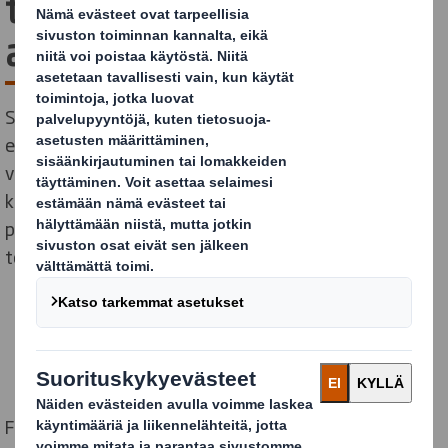
tuotteesta, brändistä ja
arvoista
Suomalaisten arkeen ja juhlaan kuuluvat kesäkaudella
erottamattomasti tuoreet kotimaiset marjat,
vihannekset, juurekset ja hedelmät. Tuottajan
kannalta onnistuneen huippusesongin varmistavat
paitsi itse herkkutuotteet, myös niiden sujuva
toimitus, näyttävä esillepano ja tehokas myynti.
Fiksut tuotepakkaukset helpottavat kuljetusta,