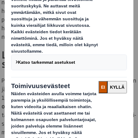
näyttävät hyvältä ja lisäävät tuotteiden
houkuttelevuutta. Ilahduttavan moni välittää
pakkauksesta vielä silloinkin, kun herkut ovat jo
hävinneet parempiin suihin – parhaat pakkaukset
noudattavat myös kiertotalouden periaatteita.
Lepaan puutarhanäyttely
sykähdyttää aina
Puutarha-alan uusimpiin tuuliin päästään tutustumaan
jälleen tänä vuonna
Lepaan puutarhanäyttelyssä
17.–
19. elokuuta. Myös
DS Smith on mukana
omalla
osastollaan U87
, missä paikalla on kaikkina
tapahtumapäivinä Länsi-Suomen myynnistä sekä hevi-
sektorista vastaava myyntipäällikkö Ville Laiho ja
muita tuttuja kasvoja DS Smithiltä.