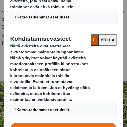
- Olemme totta kai mukana tänäkin vuonna, sillä Lepaa
on merkittävin hevi-sektorin tapahtuma Suomessa.
Siellä tapaa nykyisiä ja tulevia asiakkaita ja kuulee
suoraan heiltä pakkauksiin liittyvistä tarpeista ja
toiveista, Laiho kertoo.