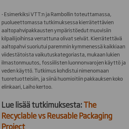
- Esimerkiksi VTT:n ja Rambollin toteuttamassa,
puolueettomassa tutkimuksessa kierrätettävien
aaltopahvipakkausten ympäristöedut muovisiin
kilpailijoihinsa verrattuna olivat selvät. Kierrätettävä
aaltopahvi suoriutui paremmin kymmenessä kaikkiaan
viidestätoista vaikutuskategoriasta, mukaan lukien
ilmastonmuutos, fossiilisten luonnonvarojen käyttö ja
veden käyttö. Tutkimus kohdistui nimenomaan
tuoretuotteisiin, ja siinä huomioitiin pakkauksen koko
elinkaari, Laiho kertoo.
Lue lisää tutkimuksesta:
The
Recyclable vs Reusable Packaging
Project