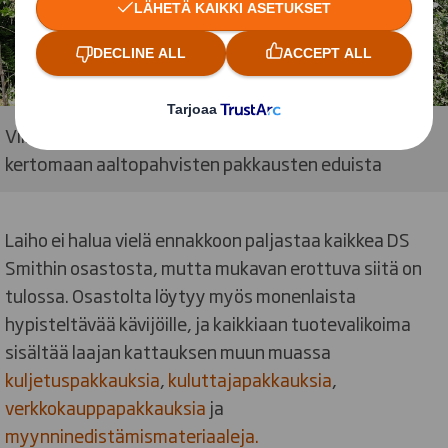
Ville Laiho on jälleen Lepaalla tavattavissa ja valmis
kertomaan aaltopahvisten pakkausten eduista
Laiho ei halua vielä ennakkoon paljastaa kaikkea DS
Smithin osastosta, mutta mukavan erottuva siitä on
tulossa. Osastolta löytyy myös monenlaista
hypisteltävää kävijöille, ja kaikkiaan tuotevalikoima
sisältää laajan kattauksen muun muassa
kuljetuspakkauksia
,
kuluttajapakkauksia
,
verkkokauppapakkauksia
ja
myynninedistämismateriaaleja.