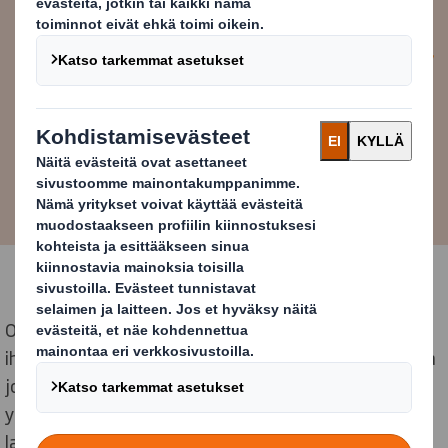
kokemuksen yhä useammalle
Ari Viinikkala
Toimitusjohtaja, DS Smith, Suomi
Omien arvojemme mukaisesti me haluamme välittää
ihmisistä omassa yhteisössämme. Meille se tarkoittaa
joulukeräyksen lisäksi myös muita keinoja tukea
yhteisöjämme. Kuluneen vuoden aikana olemme
lahjoittaneet pakkauksia niin
1000#tekoa