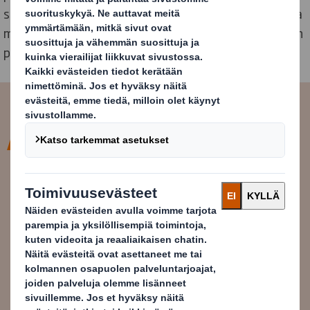
saada tukea ja mahdollisuuden lahjakorttiin. Sen avulla
mahdollisestaan joulusta nauttinen vaikkapa yhteisen
pöydän äärellä.
Perinteisesti lahjoitamme
joulukorttivaramme Hyvä
Joulumieli -keräykseen. Viestimme
joulutervehdyksemme
verkostollemme muutoin, ja
mahdollistamme täten joulun