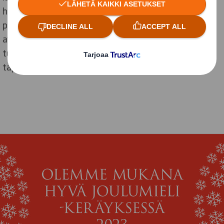
hyväntekeväisyystapahtuman toteuttamiseksi kuin
paikallisten
ukrainalaisten
järjestämiin
avustuskuljetuksiin, aivan kuten myös olemme
tukeneet lasten ja nuorten liikuntaa
Power Cup
-
tapahtumassa.