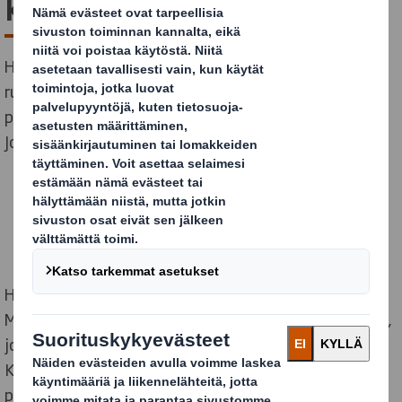
kaikille!
Hyvä joulumieli syntyy yhteisestä ajasta, hyvästä
ruuasta ja antamisen ilosta. Ja siksi DS Smith on jo
perinteeksi muodostuneella tavalla mukana Hyvä
Joulumieli -keräyksessä!
Hyvä Joulumieli -keräys on Suomen Punaisen Ristin ja
Mannerheimin Lastensuojeluliiton yhteinen kampanja,
joka kerää varoja suomalaisten perheiden hyväksi.
Kerätyillä varoilla voivat työttömyyttä,
pienituloisuutta tai vaikka kriisin kokevat perheet