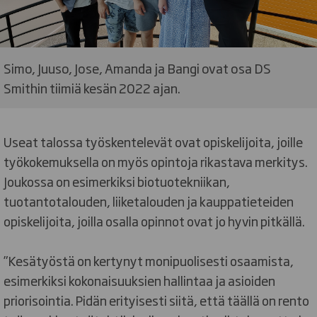
Simo, Juuso, Jose, Amanda ja Bangi ovat osa DS
Smithin tiimiä kesän 2022 ajan.
Useat talossa työskentelevät ovat opiskelijoita, joille
työkokemuksella on myös opintoja rikastava merkitys.
Joukossa on esimerkiksi biotuotekniikan,
tuotantotalouden, liiketalouden ja kauppatieteiden
opiskelijoita, joilla osalla opinnot ovat jo hyvin pitkällä.
”Kesätyöstä on kertynyt monipuolisesti osaamista,
esimerkiksi kokonaisuuksien hallintaa ja asioiden
priorisointia. Pidän erityisesti siitä, että täällä on rento