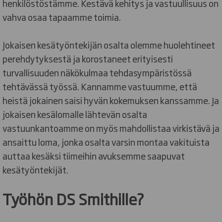
henkilöstöstämme. Kestävä kehitys ja vastuullisuus on
vahva osaa tapaamme toimia.
Jokaisen kesätyöntekijän osalta olemme huolehtineet
perehdytyksestä ja korostaneet erityisesti
turvallisuuden näkökulmaa tehdasympäristössä
tehtävässä työssä. Kannamme vastuumme, että
heistä jokainen saisi hyvän kokemuksen kanssamme. Ja
jokaisen kesälomalle lähtevän osalta
vastuunkantoamme on myös mahdollistaa virkistävä ja
ansaittu loma, jonka osalta varsin montaa vakituista
auttaa kesäksi tiimeihin avuksemme saapuvat
kesätyöntekijät.
Työhön DS Smithille?