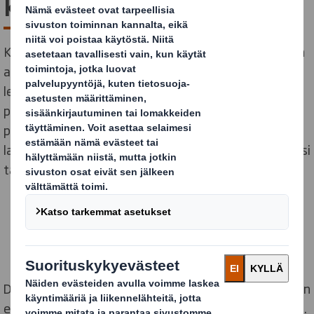
kesätyössä DS Smithillä?
Kesäloma on tärkeä osa ympäri vuoden työtä tekevien
arkea ja se auttaa palautumaan työstä. Aivot saavat
lepoa ja virkistyvät. Mutta arki jatkuu työpaikalla,
pakkaustehtaan tuotanto toimii ja asiakkaita
palvellaan. Pakkaustilauksia otetaan vastaan ja
laatikot matkaavat niitä tarvitseville. Sen takaamiseksi
tarvitaan apuun kesätyöntekijöitä.
DS Smith työllistää kesän aikana Suomessa tehtaillaan
erilaisissa tehtävissä noin 40 nuorta ja nuorta aikuista.