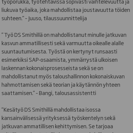
työporukka, työtehtävissä sopivasti vaihtelevuutta ja
liukuva työaika, joka mahdollistaa joustavuutta töiden
suhteen.” – Juuso, tilaussuunnittelija
” Työ DS Smithillä on mahdollistanut minulle jatkuvan
kasvun ammatillisesti sekä varmuutta oikealle alalle
suuntautumisesta. Työstä on kertynyt runsaasti
esimerkiksi SAP-osaamista, ymmärrystä ulkoisen
laskennan kokonaisprosesseista sekä se on
mahdollistanut myös taloushallinnon kokonaiskuvan
hahmottamisen sekä teorian ja käytännön yhteen
saattamisen.” – Bangi, talousassistentti
”Kesätyö DS Smithillä mahdollistaa isossa
kansainvälisessä yrityksessä työskentelyn sekä
jatkuvan ammatillisen kehittymisen. Se tarjoaa