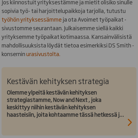
Jos kiinnostuit yrityksestämme ja mietit olisiko sinulle
sopivia työ- tai harjoittelupaikkoja tarjolla, tutustu
työhön yrityksessämme
ja ota Avoimet työpaikat -
sivustomme seurantaan. Julkaisemme siellä kaikki
yrityksemme työpaikat kotimaassa. Kansainvälisistä
mahdollisuuksista löydät tietoa esimerkiksi DS Smith -
konsernin
urasivustolta.
Kestävän kehityksen strategia
Olemme ylpeitä kestävän kehityksen
strategiastamme, Now and Next , joka
keskittyy niihin kestävän kehityksen
haasteisiin, joita kohtaamme tässä hetkessä ja
niihin, joilla on vaikutus myös tuleviin
sukupolviin.