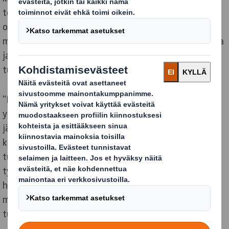
toiminnasta sekä tekniikasta ja saanut osaamista eri
osa-alueilta. Työssäni pidän erityisesti
monipuolisuudesta ja itsenäisyydestä, sekä työajasta
ja palkasta. Todella mukava työpaikka!” – Jose,
tuotantotehtävät
"Kesätyössäni näen aiempaa laajemmin, kuinka
yrityksessä toimitaan. Osaamista on kertynyt eri
järjestelmistä, lisäksi tietämys mm. raportoinnista,
käytettävistä mittareista, toiminnan seurannasta ja
tuotannon eri toiminnoista on kasvanut. Pidän
työssäni erityisesti siitä, kuinka voin peilata nykyisiä
haasteita projektiin ja tätä kautta pohtia sen
mukanaan tuomaa tulevaisuudenkuvaa." - Simo,
tuotannon projekti- & diplomityön tekijä