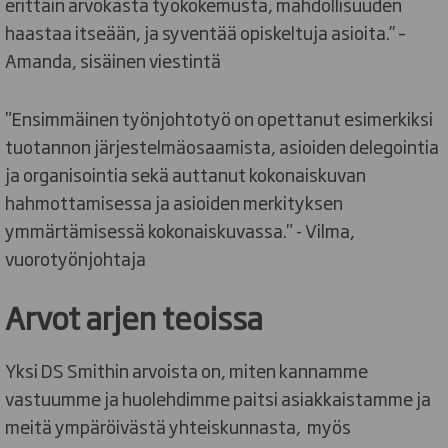
erittäin arvokasta työkokemusta, mahdollisuuden
haastaa itseään, ja syventää opiskeltuja asioita.” –
Amanda, sisäinen viestintä
"Ensimmäinen työnjohtotyö on opettanut esimerkiksi
tuotannon järjestelmäosaamista, asioiden delegointia
ja organisointia sekä auttanut kokonaiskuvan
hahmottamisessa ja asioiden merkityksen
ymmärtämisessä kokonaiskuvassa." - Vilma,
vuorotyönjohtaja
Arvot arjen teoissa
Yksi DS Smithin arvoista on, miten kannamme
vastuumme ja huolehdimme paitsi asiakkaistamme ja
meitä ympäröivästä yhteiskunnasta, myös