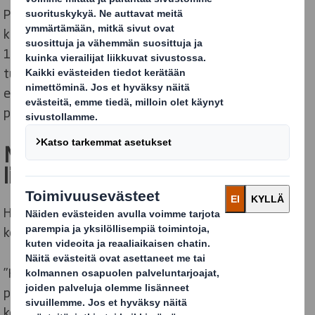
Pisimmillään kesän ajan työsuhteet kestävät useita
kuukausia, lyhimmillään joukossamme viivähtävät alle
18-vuotiaat nuoret, jotka ovat kaksiviikkoisjaksolla
tutustumassa työelämään ja auttavat arkeamme
ensisijaisesti pihatöiden muodossa muutamilla
paikkakunnillamme.
Mitä miettii joukkoomme
liittynyt kesätyöntekijä?
Haastattelimme muutamia joukkoomme eri tehtäviin
kesäksi saapuneita henkilöitä heidän ajatuksistaan.
”Kesätyö DS Smithillä tarjoaa työkokemusta
prosessialalta sekä työllistymismahdollisuuksia
konsernin sisällä. Olen oppinut jalostuskoneiden