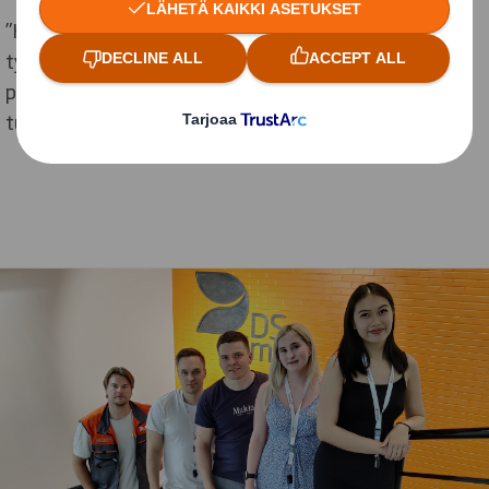
”Kesätyö DS Smithillä tarjoaa työkokemusta ja
työharjoittelupaikan. Olen oppinut eniten
painoväreistä sekä erilaisista apuaineista.” – Ida,
tuotantotehtävät