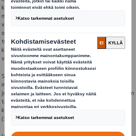
kasvu kasvattaa riskiä tuotteiden särkymisestä
matkalla vastaanottajilleen. Yksistään kuluneen
vuoden aikana noin 34 % eurooppalaisista verkko-
ostajista vastaanotti keskimäärin kolme kategorian
tuotelähetystä vaurioituneena – määrä on yli
kaksinkertainen muihin verkkokauppatoimituksiin
verrattuna.
Särkyneiden tuotteiden taloudellinen vaikutus on
merkittävä. On arvioitu niiden olevan yhteisarvoltaan
jopa 1,35 miljardia euroa vuodessa. Lisäksi särkyneiden
tai vaurioituneiden tuotteiden vastaanotto aiheuttaa
kyselyn mukaan kuluttajissa harmituksen tunnetta
(30 %), pettymystä (28 %) ja turhautumista (20 %).
Vahingoittuneiden tuotteiden saamisen vaikutus on