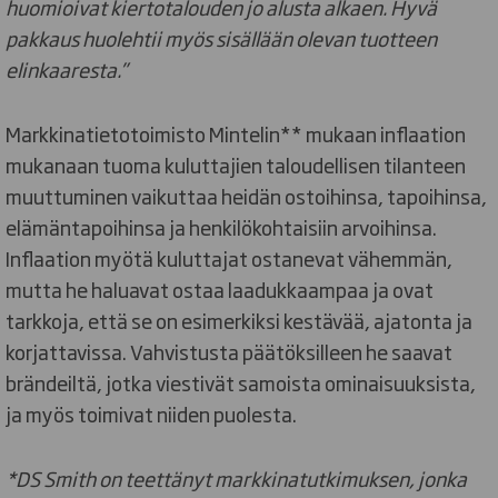
huomioivat kiertotalouden jo alusta alkaen. Hyvä
pakkaus huolehtii myös sisällään olevan tuotteen
elinkaaresta.”
Markkinatietotoimisto Mintelin** mukaan inflaation
mukanaan tuoma kuluttajien taloudellisen tilanteen
muuttuminen vaikuttaa heidän ostoihinsa, tapoihinsa,
elämäntapoihinsa ja henkilökohtaisiin arvoihinsa.
Inflaation myötä kuluttajat ostanevat vähemmän,
mutta he haluavat ostaa laadukkaampaa ja ovat
tarkkoja, että se on esimerkiksi kestävää, ajatonta ja
korjattavissa. Vahvistusta päätöksilleen he saavat
brändeiltä, jotka viestivät samoista ominaisuuksista,
ja myös toimivat niiden puolesta.
*DS Smith on teettänyt markkinatutkimuksen, jonka