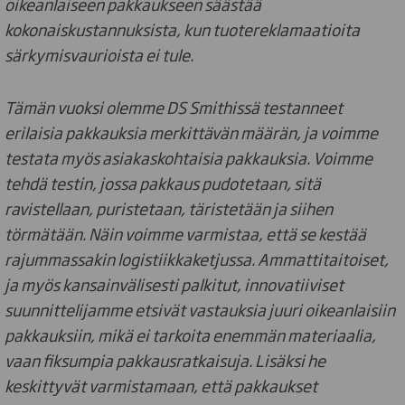
oikeanlaiseen pakkaukseen säästää
kokonaiskustannuksista, kun tuotereklamaatioita
särkymisvaurioista ei tule.
Tämän vuoksi olemme DS Smithissä testanneet
erilaisia pakkauksia merkittävän määrän, ja voimme
testata myös asiakaskohtaisia pakkauksia. Voimme
tehdä testin, jossa pakkaus pudotetaan, sitä
ravistellaan, puristetaan, täristetään ja siihen
törmätään. Näin voimme varmistaa, että se kestää
rajummassakin logistiikkaketjussa. Ammattitaitoiset,
ja myös kansainvälisesti palkitut, innovatiiviset
suunnittelijamme etsivät vastauksia juuri oikeanlaisiin
pakkauksiin, mikä ei tarkoita enemmän materiaalia,
vaan fiksumpia pakkausratkaisuja. Lisäksi he
keskittyvät varmistamaan, että pakkaukset