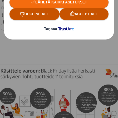
merkittävä, sillä noin 38 % kuluttajista harkitsee
tarkkaan, voivatko he enää tilata tuotteita samalta
jälleenmyyjältä ja noin joka viides vastaaja (23 %)
sanoo, ettei tekisi niin enää koskaan.