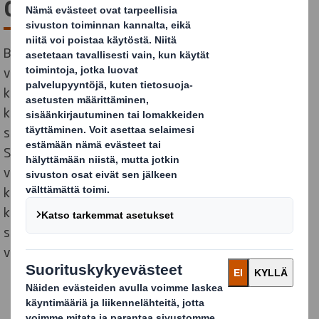
ostamista
Black Friday lisää verkkokauppaostoksia. Kun ihmiset
valmistautuvat viettämään enemmän aikaa kotonaan
kasvaneiden elinkustannusten vuoksi, oletetaan sen
kasvattavan mielihyvää tuottavien tuotteiden ja
särkyvien tuotteiden verkkokauppatoimituksia.
Samanaikaisesti tuoteryhmän kuluttajalle saapuvien
vaurioituneiden tuotteiden määrä on yli
kaksinkertainen verrattuna muihin verkkokaupan
kautta tilattaviin tuoteryhmiin. Taloudellisesti
särkymisvaurioiden määrän on arvioitu olevan
vuositasolla jopa 1,35 miljardia euroa.