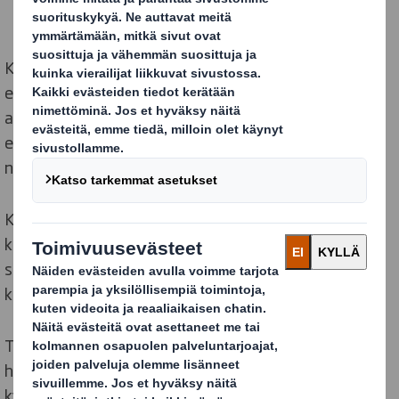
Kyselytutkimuksen* mukaan jopa puolet (50 %)
eurooppalaisista kuluttajista kertoo, että he ovat
aikeissa viettää enemmän aikaa kotona
elinkustannusten nousun vuoksi. Tämän odotetaan
näkyvän mielihyvää tuottavien ostosten kasvuna.
Kolme kymmenestä (29 %) vastaajasta sanoo
käyttävänsä rahaa pieniin ylellisyyksiin juhlakaudella,
sen sijaan että hankkisivat jotain suurta tai
kuluttaisivat rahaa kodin ulkopuolella.
Tilastot osoittavat, että mielihyvää tuottavien
herkkien ja hauraiden ‘lohtutuotteiden’, kuten
kynttilät, juomat ja lasitavarat, verkko-ostamisen