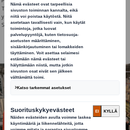
Pär Eriksson on IT- ja logistiikkapäällikkö perheyritys
TURA SCANDINAVIASSA, jota hän pyörittää yhdessä
yrityksen toimitusjohtajana toimivan veljensä
Stefanin kanssa.