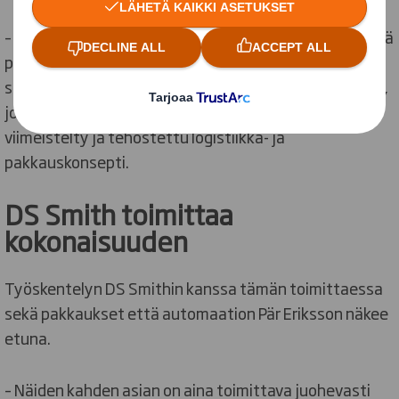
– Kun kasvoimme ulos Kungsbackan tiloistamme, missä
pääkonttorimme sijaitsee, etsimme strategista
sijaintia Jönköpingin lähistöltä. Päädyimme Nässjöhön,
johon olemme hyvin tyytyväisiä. Täällä meillä on
viimeistelty ja tehostettu logistiikka- ja
pakkauskonsepti.
DS Smith toimittaa
kokonaisuuden
Työskentelyn DS Smithin kanssa tämän toimittaessa
sekä pakkaukset että automaation Pär Eriksson näkee
etuna.
– Näiden kahden asian on aina toimittava juohevasti