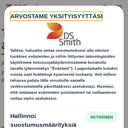
Skip to main content
Tuotteiden ja
automaation etulinjassa
Pidämme koneista. Ja työskentelemme mieluummin
yhden ainoan kumppanin kanssa, joka vastaa sekä
pakkauksista että automaatiosta.