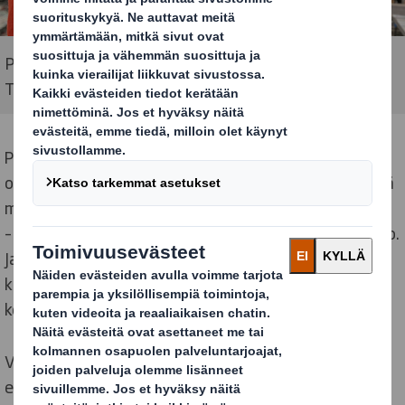
Pär Eriksson on IT- ja logistiikkapäällikkö perheyritys
Tura Scandinaviassa
Perustamisestaan lähtien 70-luvun puolivälissä yritys
on kehittynyt suuntaan, joka on kulkenut käsi kädessä
markkinoiden vaatimusten kanssa.
– Kaikki alkoi valokuvasta. Sitten valokuvasta tuli video.
Ja nyt tietokoneet ja matkapuhelimet luovat
kuvakokemuksia. Toimimme myös ääni-, peli- ja
kotitaloustuotteiden parissa.
Valikoima käsittää tarvikkeet lähes kaikelle
elektroniikalle, jolla me kuluttajat ympäröimme