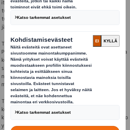
itsemme päivittäin – yhteensä yli sata tunnettua
tuotemerkkiä. Silti Tura on melko lailla kuluttajille
tuntematon. Asiakkaita ovat sen sijaan sellaiset
jättiläiset kuin Elgiganten, NetOnNet, ICA, Coop jne.
Tura Scandinavia on edustettuna kaikissa
Pohjoismaissa. Kaikkiaan sillä on 90 työntekijää, joista
kolmisenkymmentä on myyjiä. Logistiikkakeskus
sijaitsee Nässjössä. Sen pinta-ala on 18 000
neliömetriä, ja siellä käsitellään vuosittain puoli
miljoonaa toimitusta.
Tästä juontaa myös juurensa yrityksen haluun saada
koneita käyttöönsä. Pär Eriksson sanoo, että he ovat
käsitelleet tuotteita ja pakkauksia automatisoidusti jo
yli kymmenen vuoden ajan.