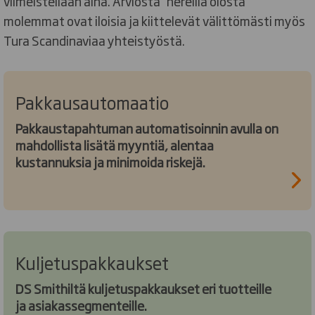
viimeistellään aina. Arviosta ”hereillä olosta”
molemmat ovat iloisia ja kiittelevät välittömästi myös
Tura Scandinaviaa yhteistyöstä.
Pakkausautomaatio
Pakkaustapahtuman automatisoinnin avulla on
mahdollista lisätä myyntiä, alentaa
kustannuksia ja minimoida riskejä.
Kuljetuspakkaukset
DS Smithiltä kuljetuspakkaukset eri tuotteille
ja asiakassegmenteille.