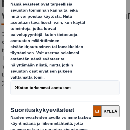
hiilidioksidipäästöjen
vähentämissuunnitelmiaa
DS Smith on julkaissut kunnianhimoisen
sitoumuksensa vähentää maailmanlaajuisesti
toimintansa hiilidioksidipäästöjä Pariisin
ilmastosopimuksen mukaisesti. Suunnitelma 1,5°C
mukaisesta vähentämisestä on toimitettu
tarkastettavaksi Science Based Targets -aloitteelle
(SBTi)*.