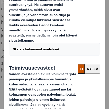
Jotta DS Smith voi saavuttaa asetetun tavoitteen,
nopeuttaa se omien toimintojensa, kuten myös
yhteistyökumppaneidensa ja toimittajiensa,
hiilidioksidipäästöjen vähentämistä sitoutumalla
vähentämään Scope 1, 2 ja 3
kasvihuonekaasupäästöjä (GHG) 46 % vuoteen 2030
mennessä verrattuna vuoden 2019 tasoon. Nämä
tavoitteet pitävät DS Smithin, joka on YK:n Race to
Zero -aloitteen jäsen, linjassa aiemman
sitoumuksensa mukaisesti saavuttaa
hiilidioksidipäästöjen nettonollan** vuoteen 2050
mennessä.
LUE LISÄÄ ENGLANNIKSI