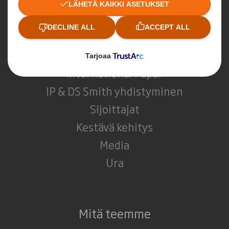
Keitä olemme
DS Smith
International Paper
IP & DS Smith yhdistyminen
Sijoittajat
Kestävä kehitys
Media
Ura
Mitä teemme