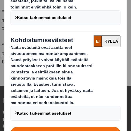
*Science Based Targets sitouttaa ja tukee yrityksiä
määrittämään, kuinka paljon ja kuinka nopeasti niiden
on vähennettävä kasvihuonekaasupäästöjään.
**Termi nettonolla viittaa tuotetun ja ilmakehästä
poistuneen kasvihuonekaasumäärän väliseen
tasapainoon.
Redefining Packaging for a Changing World
Olemme erilainen yritys, koska näemme,
miten pakkauksilla on merkittävä rooli
meitä ympäröivässä maailmassa.