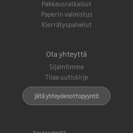
Pakkausratkaisut
Paperin valmistus
Kierrätyspalvelut
Ota yhteyttä
Sijaintimme
Tilaa uutiskirje
Jätä yhteydenottopyyntö
Seuraa meitä