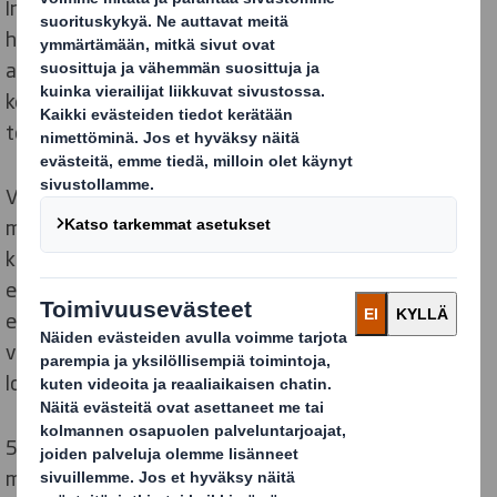
Investointipäätöksen jälkeen rakentaminen tapahtui
hyvin vauhdikkaasti ja elokuussa 1971 tehtaan
aaltopahvikoneesta saatiin pahvia ensimmäisen
kerran, ja ensimmäiset asiakastuotteet tehdas
toimitti 14.syyskuuta 1971.
Valmistuessaan tehdas oli Euroopan suurin ja
modernein aaltopahvitehdas. Yhä edelleen 50 vuoden
kuluttua tehtaan virtaavuus ja toimivuus on
erinomainen – ja mikä tärkeintä, sen kyky palvella
erityisesti kotimaista pakkaavaa teollisuutta,
vähittäiskauppaa ja alati kasvavaa verkkokauppaa on
loistava.
50 vuotta on tarkoittanut, että toimintaympäristö on
muuttunut. Tänä päivänä tehdas ei sijaitse