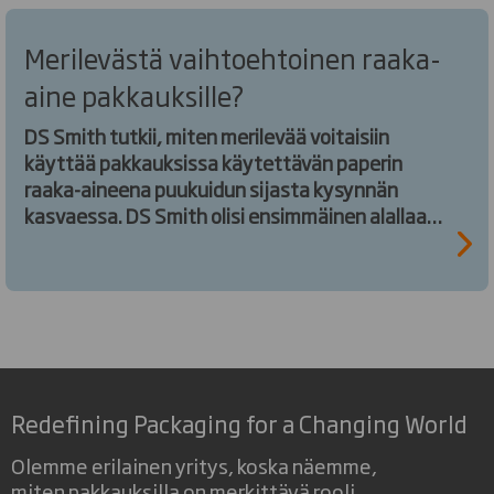
Merilevästä vaihtoehtoinen raaka-
aine pakkauksille?
DS Smith tutkii, miten merilevää voitaisiin
käyttää pakkauksissa käytettävän paperin
raaka-aineena puukuidun sijasta kysynnän
kasvaessa. DS Smith olisi ensimmäinen alallaan,
joka käyttäisi merilevää
pakkausvalmistuksessaan.
Redefining Packaging for a Changing World
Olemme erilainen yritys, koska näemme,
miten pakkauksilla on merkittävä rooli