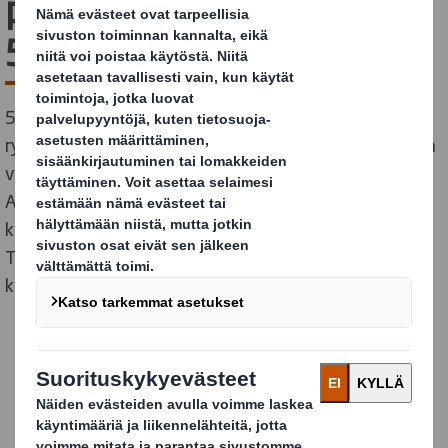
palvellut asiakkaitaan jo
50 vuotta
50 vuotta sitten Tampereen Lielahteen keskelle
rypsipeltoja muutti Suomen ensimmäinen aaltopahvia
valmistanut tehdas Tampereen keskustasta.
Aaltopahvin kysyntä oli kasvanut merkittävästi siitä,
kun sitä aloitettiin tekemään yrityksen toimesta
Tammerkosken partaalla vuonna 1911, eikä kysynnän
kasvun nähty taittuvan. Tilaa tarvittiin lisää.