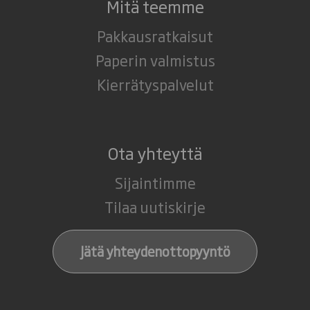
Mitä teemme
Pakkausratkaisut
Paperin valmistus
Kierrätyspalvelut
Ota yhteyttä
Sijaintimme
Tilaa uutiskirje
Jätä yhteydenottopyyntö