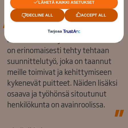
Meidän menestyksemme taustalla
on erinomaisesti tehty tehtaan
suunnittelutyö, joka on taannut
meille toimivat ja kehittymiseen
kykenevät puitteet. Näiden lisäksi
osaava ja työhönsä sitoutunut
henkilökunta on avainroolissa.