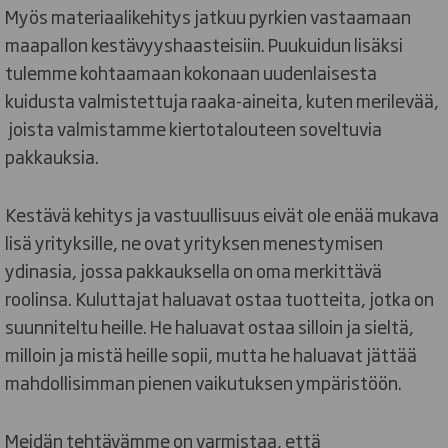
Myös materiaalikehitys jatkuu pyrkien vastaamaan
maapallon kestävyyshaasteisiin. Puukuidun lisäksi
tulemme kohtaamaan kokonaan uudenlaisesta
kuidusta valmistettuja raaka-aineita, kuten merilevää,
joista valmistamme kiertotalouteen soveltuvia
pakkauksia.
Kestävä kehitys ja vastuullisuus eivät ole enää mukava
lisä yrityksille, ne ovat yrityksen menestymisen
ydinasia, jossa pakkauksella on oma merkittävä
roolinsa. Kuluttajat haluavat ostaa tuotteita, jotka on
suunniteltu heille. He haluavat ostaa silloin ja sieltä,
milloin ja mistä heille sopii, mutta he haluavat jättää
mahdollisimman pienen vaikutuksen ympäristöön.
Meidän tehtävämme on varmistaa, että