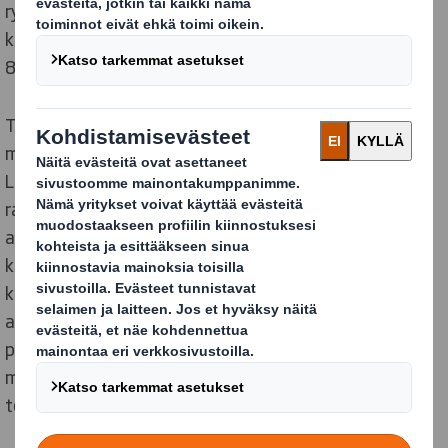
rypsipeltojen keskellä, eikä sen valmistamia tuotteita
kuljeteta enää rautateitä pitkin, kuten osittain vielä
80-luvulla tapahtui.
Tehtaan sijainti syrjässä kaupungin keskustasta on
muuttunut keskeiseksi sijainniksi alati kehittyvän
Lielahden alueen ja uuden Hiedanrannan alueen
rajamailla. Sen valmistamat kierrätettävät
aaltopahviset pakkaukset, osa jo valmiiksi
kierrätetystä materiaalista tehtynä, matkaavat nyt
kumipyörin kestävää kehitystä ja kierrätettävyyttä
arvostaville käyttäjilleen, joiden toiminnassa niihin
pakataan niin teollisuustuotteita, elintarvikkeita,
maatalouden tuotteita kuin verkkokaupan kautta
toimitettavia kuluttajien tilaamia tuotteita.