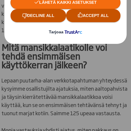
valmistuu luonnosta ja materiaalina kartonkia voi
kierrättää jopa 25 kertaa. Nopeimmillaan pakkaus
kiertää uudeksi pakkaukseksi DS Smithin käsissä jopa
14 vuorokaudessa.
Mitä mansikkalaatikolle voi
tehdä ensimmäisen
käyttökerran jälkeen?
Lepaan puutarha-alan verkkotapahtuman yhteydessä
kysyimme osallistujilta ajatuksia, miten aaltopahvista
ja täysin kierrätettävää mansikkalaatikkoa voisi
käyttää, kun se on ensimmäisen tehtävänsä tehnyt ja
tuonut marjat kotiin. Saimme 125 upeaa vastausta.
Monia vastauksia yhdisti ajatus, miten pakkaus on