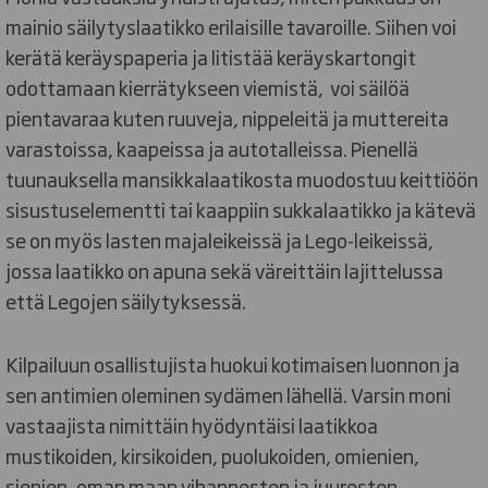
mainio säilytyslaatikko erilaisille tavaroille. Siihen voi
kerätä keräyspaperia ja litistää keräyskartongit
odottamaan kierrätykseen viemistä, voi säilöä
pientavaraa kuten ruuveja, nippeleitä ja muttereita
varastoissa, kaapeissa ja autotalleissa. Pienellä
tuunauksella mansikkalaatikosta muodostuu keittiöön
sisustuselementti tai kaappiin sukkalaatikko ja kätevä
se on myös lasten majaleikeissä ja Lego-leikeissä,
jossa laatikko on apuna sekä väreittäin lajittelussa
että Legojen säilytyksessä.
Kilpailuun osallistujista huokui kotimaisen luonnon ja
sen antimien oleminen sydämen lähellä. Varsin moni
vastaajista nimittäin hyödyntäisi laatikkoa
mustikoiden, kirsikoiden, puolukoiden, omienien,
sienien, oman maan vihannesten ja juuresten