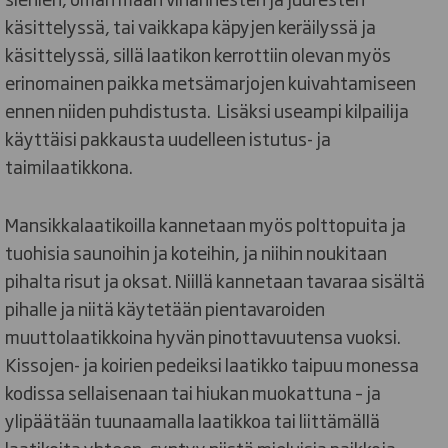
käsittelyssä, tai vaikkapa käpyjen keräilyssä ja
käsittelyssä, sillä laatikon kerrottiin olevan myös
erinomainen paikka metsämarjojen kuivahtamiseen
ennen niiden puhdistusta. Lisäksi useampi kilpailija
käyttäisi pakkausta uudelleen istutus- ja
taimilaatikkona.
Mansikkalaatikoilla kannetaan myös polttopuita ja
tuohisia saunoihin ja koteihin, ja niihin noukitaan
pihalta risut ja oksat. Niillä kannetaan tavaraa sisältä
pihalle ja niitä käytetään pientavaroiden
muuttolaatikkoina hyvän pinottavuutensa vuoksi.
Kissojen- ja koirien pedeiksi laatikko taipuu monessa
kodissa sellaisenaan tai hiukan muokattuna – ja
ylipäätään tuunaamalla laatikkoa tai liittämällä