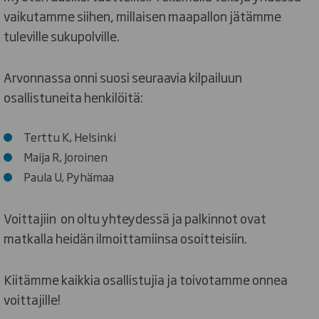
vaikutamme siihen, millaisen maapallon jätämme
tuleville sukupolville.
Arvonnassa onni suosi seuraavia kilpailuun
osallistuneita henkilöitä:
Terttu K, Helsinki
Maija R, Joroinen
Paula U, Pyhämaa
Voittajiin on oltu yhteydessä ja palkinnot ovat
matkalla heidän ilmoittamiinsa osoitteisiin.
Kiitämme kaikkia osallistujia ja toivotamme onnea
voittajille!