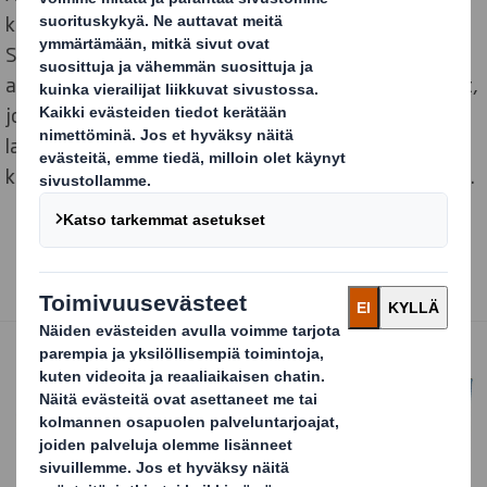
kuluttajille, eikä ihme, sillä onhan sitä valmistettu
Suomessa jo 110 vuotta DS Smithin ja sen edeltäjien
aloittamana. Toinen tuttu asia ovat kotimaiset marjat,
joita suomalaiset ovat tottuneet ostamaan
laatikkotavarana turuilta ja toreilta, ja sitten
kantamaan ne kotiin aaltopahvisessa marjalaatikossa.