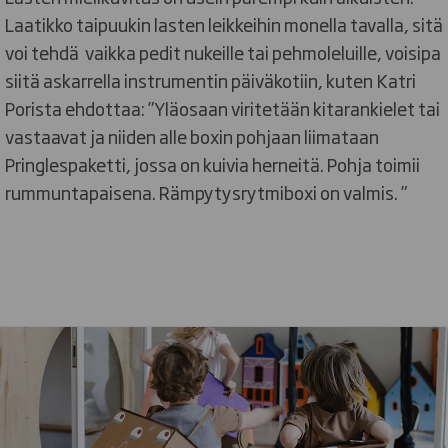
Laatikko taipuukin lasten leikkeihin monella tavalla, sitä
voi tehdä vaikka pedit nukeille tai pehmoleluille, voisipa
siitä askarrella instrumentin päiväkotiin, kuten Katri
Porista ehdottaa: ”Yläosaan viritetään kitarankielet tai
vastaavat ja niiden alle boxin pohjaan liimataan
Pringlespaketti, jossa on kuivia herneitä. Pohja toimii
rummuntapaisena. Rämpytysrytmiboxi on valmis. ”