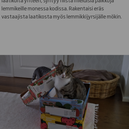
laatikoita yhteen, syntyy niistä mieluisia paikkoja
lemmikeille monessa kodissa. Rakentaisi eräs
vastaajista laatikosta myös lemmikkijyrsijälle mökin.