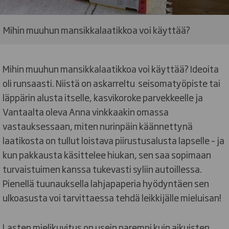
Mihin muuhun mansikkalaatikkoa voi käyttää?
Mihin muuhun mansikkalaatikkoa voi käyttää? Ideoita
oli runsaasti. Niistä on askarreltu seisomatyöpiste tai
läppärin alusta itselle, kasvikoroke parvekkeelle ja
Vantaalta oleva Anna vinkkaakin omassa
vastauksessaan, miten nurinpäin käännettynä
laatikosta on tullut loistava piirustusalusta lapselle – ja
kun pakkausta käsittelee hiukan, sen saa sopimaan
turvaistuimen kanssa tukevasti syliin autoillessa.
Pienellä tuunauksella lahjapaperia hyödyntäen sen
ulkoasusta voi tarvittaessa tehdä leikkijälle mieluisan!
Lasten mielikuvitus on usein parempi kuin aikuisten.