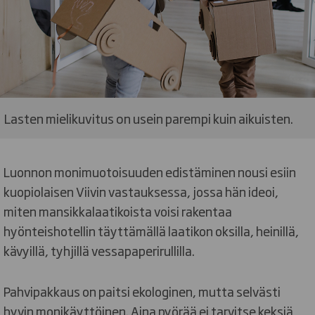
Lasten mielikuvitus on usein parempi kuin aikuisten.
Luonnon monimuotoisuuden edistäminen nousi esiin
kuopiolaisen Viivin vastauksessa, jossa hän ideoi,
miten mansikkalaatikoista voisi rakentaa
hyönteishotellin täyttämällä laatikon oksilla, heinillä,
kävyillä, tyhjillä vessapaperirullilla.
Pahvipakkaus on paitsi ekologinen, mutta selvästi
hyvin monikäyttöinen. Aina pyörää ei tarvitse keksiä