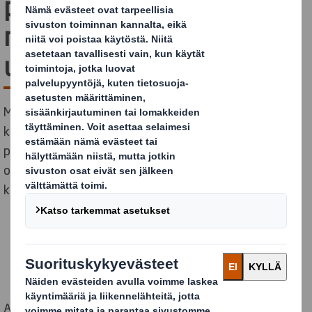
pahvista
mansikkalaatikkoa
uudelleen?
Millaisen elämän mansikkalaatikko saa kuluttajien
käsissä käytön jälkeen? Kysyimme asiasta Lepaa
puutarhamessujen yhteydessä verkkosivuillamme
olleessa kilpailussa ja saimme 125 vastausta
kuvaamaan erilaisia käyttötarkoituksia.
Aaltopahvi on varsin tuttu materiaali suomalaisille