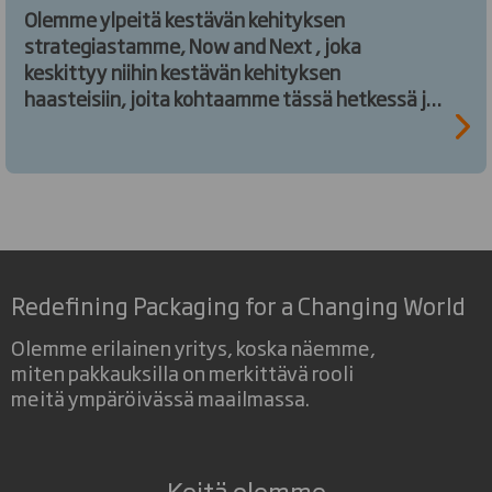
Olemme ylpeitä kestävän kehityksen
strategiastamme, Now and Next , joka
keskittyy niihin kestävän kehityksen
haasteisiin, joita kohtaamme tässä hetkessä ja
niihin, joilla on vaikutus myös tuleviin
sukupolviin.
Redefining Packaging for a Changing World
Olemme erilainen yritys, koska näemme,
miten pakkauksilla on merkittävä rooli
meitä ympäröivässä maailmassa.
Keitä olemme