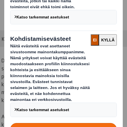
Kotimaiset marjat aaltopahvisessa marjalaatikossa.
DS Smithin toiminnan ytimessä on kiertotalouteen
siirtymisen kannustaminen. Yksi tapa on huomioida jo
pakkauksen suunnitteluvaiheessa sen toimiminen
kiertotaloudessa – mahdollisuus toimia uudessa
muodossa, olla uudelleenkäytettävä ja lopuksi
kierrätettävissä uudeksi raaka-aineeksi.
Aaltopahvi on materiaalina luonnostaan
kiertotalouteen sopiva. Sen raaka-aine eli kartonki