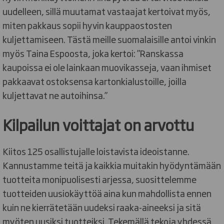
uudelleen, sillä muutamat vastaajat kertoivat myös,
miten pakkaus sopii hyvin kauppaostosten
kuljettamiseen. Tästä meille suomalaisille antoi vinkin
myös Taina Espoosta, joka kertoi: ”Ranskassa
kaupoissa ei ole lainkaan muovikasseja, vaan ihmiset
pakkaavat ostoksensa kartonkialustoille, joilla
kuljettavat ne autoihinsa.”
Kilpailun voittajat on arvottu
Kiitos 125 osallistujalle loistavista ideoistanne.
Kannustamme teitä ja kaikkia muitakin hyödyntämään
tuotteita monipuolisesti arjessa, suosittelemme
tuotteiden uusiokäyttöä aina kun mahdollista ennen
kuin ne kierrätetään uudeksi raaka-aineeksi ja sitä
myöten uusiksi tuotteiksi. Tekemällä tekoja yhdessä