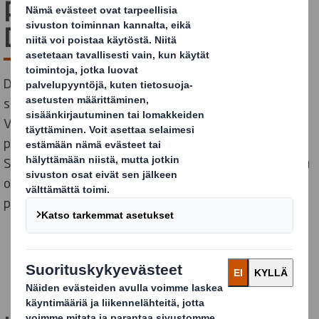
pakkauspalkinto jälleen
DS Smithille Suomeen
DS Smithin pakkaussuunnittelun voittokulku jatkuu,
sillä Tampereella työskentelevä suunnittelija Jyrki
Valkama on voittanut jälleen pohjoismaisen
pakkaussuunnittelukilpailun ScanStar -palkinnon. DS
Smithin suunnittelutiimin tekemä pakkaussuunnittelu
on näin ollen palkittu kilpailussa jo neljännen kerran
peräkkäin.