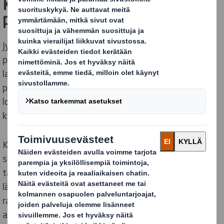
Kierrätyskontti juomien
palautuspakkauksille
Jyrki Valkaman suunnittelema kierrätyskontti juomien
palautuspakkauksille on suunniteltu sopivan EUR-
lavalle. Tyhjänä, ennen käyttöä se menee litteäksi
pieneen tilaan, mikä mahdollistaa tehokkaan
logistiikan ja varastoinnin säästäen merkittävästi
kustannuksissa.
Kontin avaaminen vie aikaa vain alle 30 sekuntia, kun
se nostetaan helposti auki ja lukitaan läpät
taittamalla. Kontin pohja on valmiiksi suljettu, joten
läppien lukituksen jälkeen se on valmis käyttöön. Uusi
rakenne on merkittävästi nopeampi käyttää kuin
aiemmin käytössä ollut ratkaisu, lisäksi se sopii