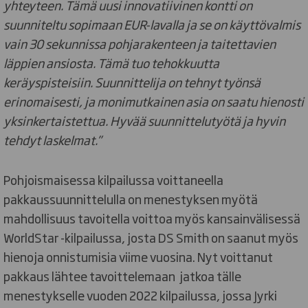
yhteyteen. Tämä uusi innovatiivinen kontti on
suunniteltu sopimaan EUR-lavalla ja se on käyttövalmis
vain 30 sekunnissa pohjarakenteen ja taitettavien
läppien ansiosta. Tämä tuo tehokkuutta
keräyspisteisiin. Suunnittelija on tehnyt työnsä
erinomaisesti, ja monimutkainen asia on saatu hienosti
yksinkertaistettua. Hyvää suunnittelutyötä ja hyvin
tehdyt laskelmat.”
Pohjoismaisessa kilpailussa voittaneella
pakkaussuunnittelulla on menestyksen myötä
mahdollisuus tavoitella voittoa myös kansainvälisessä
WorldStar -kilpailussa, josta DS Smith on saanut myös
hienoja onnistumisia viime vuosina. Nyt voittanut
pakkaus lähtee tavoittelemaan jatkoa tälle
menestykselle vuoden 2022 kilpailussa, jossa Jyrki