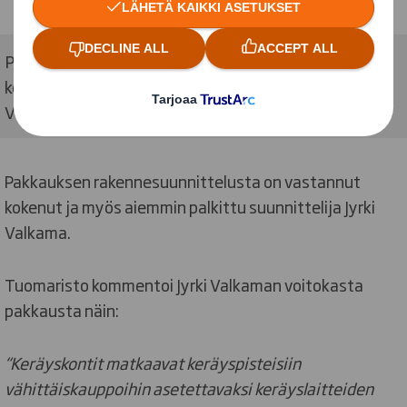
Pakkauksen rakennesuunnittelusta on vastannut
kokenut ja myös aiemmin palkittu suunnittelija Jyrki
Valkama.
Pakkauksen rakennesuunnittelusta on vastannut
kokenut ja myös aiemmin palkittu suunnittelija Jyrki
Valkama.
Tuomaristo kommentoi Jyrki Valkaman voitokasta
pakkausta näin:
“Keräyskontit matkaavat keräyspisteisiin
vähittäiskauppoihin asetettavaksi keräyslaitteiden