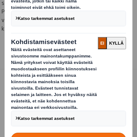
suoraan EUR-lavalle toisin kuin aiempi kierrätyskontti.
Pakkauksen painopintaa on hyödynnetty
viestintäkanavana, jossa kierrätyskontin käyttöohje
kulkee aina sen mukana.