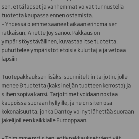
sen, että lapset ja vanhemmat voivat tunnustella
tuotetta kaupassa ennen ostamista.
– Yhdessä olemme saaneet aikaan erinomaisen
ratkaisun, Anette Joy sanoo. Pakkaus on
ympäristöystävällinen, kuvastaa itse tuotetta,
puhuttelee ympäristötietoisia kuluttajia ja vetoaa
lapsiin.
Tuotepakkauksen lisäksi suunniteltiin tarjotin, jolle
menee 8 tuotetta (kaksi neljän tuotteen kerrosta) ja
siihen sopiva kansi. Tarjottimet voidaan nostaa
kaupoissa suoraan hyllyille, ja ne on siten osa
kokonaisuutta, jonka Dantoy voi nyt lähettää suoraan
jakelijoilleen kaikkialle Eurooppaan.
– Toimimme nyt siten, että pakkaukset viestivät