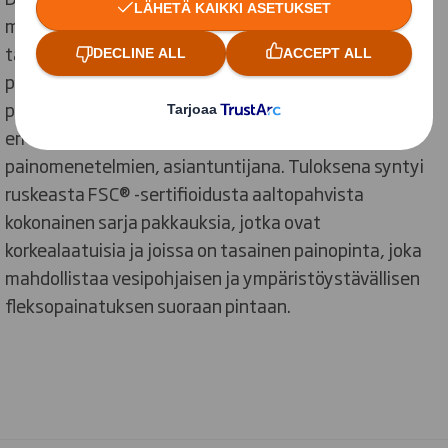
minkä ansiosta uuden pakkauksen kehittäminen
tapahtui kivuttomasti. Dantoyn tehtyä pohjatyöt
perusteellisesti saattoi DS Smith hypätä mukaan
projektiin hienosäätämään suunnitelmia pakkausten
eri osatekijöiden, kuten aaltopahvilajien ja
painomenetelmien, asiantuntijana. Tuloksena syntyi
ruskeasta FSC® -sertifioidusta aaltopahvista
kokonainen sarja pakkauksia, jotka ovat
korkealaatuisia ja joissa on tasainen painopinta, joka
mahdollistaa vesipohjaisen ja ympäristöystävällisen
fleksopainatuksen suoraan pintaan.