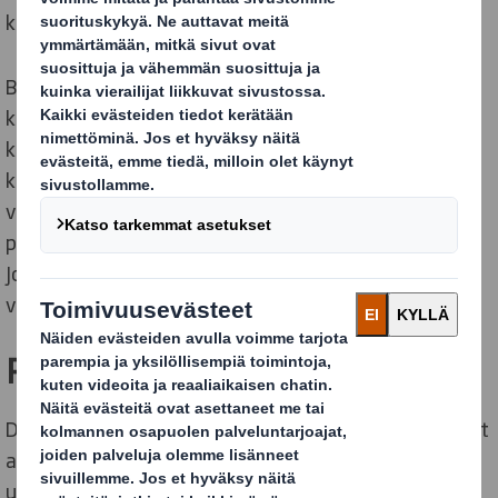
kierrättää tehokkaasti.
Biomuovin tuotanto on hyväksi myös ympäristön
kannalta. Biomuovin raaka-aine sokeriruoko absorboi
kasvaessaan ilmasta hiilidioksidia ja vaikuttaa siten
kasvihuoneilmiöön vähentävästi. Biomuovin
valmistuksessa CO2-tasapaino on positiivinen koko
prosessissa aina kasvista valmiiseen biomuoviin asti.
Jokainen valmistettu kilo biomuovia tarkoittaa 3,09 kg
vähemmän hiilidioksidia ilmakehässä.
Ruskea aaltopahvi uutuutena
Dantoylle on tärkeää tuotannon ympäristövaikutukset
alusta loppuun. Siksi yritykselle oli luontevaa miettiä
uudelleen pakkausratkaisuja uudelle kestävälle