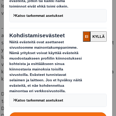
leikkikalusarjalle, ja tässä suhteessa Anette Joy ei ole
valmis kompromisseihin.
– Halusimme pakkauksen, joka kertoo, kuinka
arvostamme ympäristöä säästäviä materiaaleja, hän
selittää. Pakkausten kehittämisessä Dantoy on tehnyt
yhteistyötä DS Smithin kanssa. Tehtävänä on ollut
luoda uusi pakkaus – pakkaus, jossa ei ole keskitytty
vain ympäristöön ja lapsiin, vaan joka olisi samalla
kaunis ja kiinnostava ja houkuttelisi ympäristötietoisia
kuluttajia.
Dantoyn lahjakkaat ja luovat suunnittelijat olivat
tarkkaan miettineet pakkausta ennen kääntymistään
DS Smith ammattitaitoisen henkilöstön puoleen.
Dantoyn ja DS Smithin välillä yhteistyö oli jo tuttua,