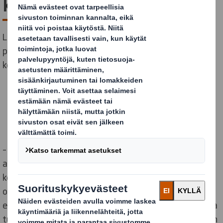
kokonaisuus
Leikkikaluja sokeriruo'osta pakkauksissa, jotka ovat
peräisin ruotsalaisista metsistä. Näin Dantoy edistää
kestävää kehitystä.
– Yrityksessämme kestävä kehitys on hyvin tärkeässä
asemassa, Dantoyn Creative Manager Anette Joy
kertoo. Leikkikaluvalmistajana tehtävämme on
osaltamme taata kestävä tulevaisuus sekä lapsille
että aikuisille. Sokeriruo'osta valmistettuja leikkikaluja
tuottamalla voimme varmistaa, että tuotteet voidaan