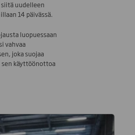
 siitä uudelleen
llaan 14 päivässä.
uojausta luopuessaan
si vahvaa
en, joka suojaa
n sen käyttöönottoa