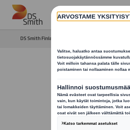
Skip to main content
DS Smith Finland
Ajankohtaista
Laithwaite
aaltopahv