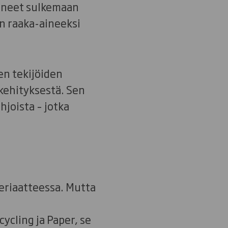
uneet sulkemaan
in raaka-aineeksi
en tekijöiden
 kehityksestä. Sen
hjoista – jotka
eriaatteessa. Mutta
ycling ja Paper, se