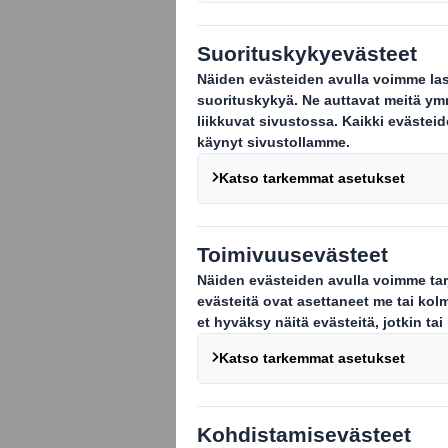
Toteutimme yh
jäljitettävän s