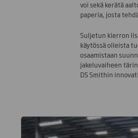
voi sekä kerätä aal
paperia, josta tehd
Suljetun kierron li
käytössä olleista 
osaamistaan suunni
jakeluvaiheen tärin
DS Smithin innovati