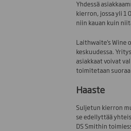
Yhdessä asiakkaam
kierron, jossa yli 
niin kauan kuin nii
Laithwaite’s Wine 
keskuudessa. Yritys
asiakkaat voivat val
toimitetaan suoraan
Haaste
Suljetun kierron m
se edellyttää yhteis
DS Smithin toimiess