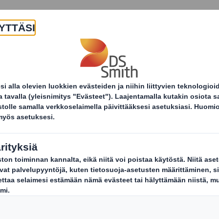
Yritys
Tuotteet ja palvelut
Kestä
Uutiset ja tiedotteet
Laithwaite sulkee aaltopahv
 sulkee
ipakkaustensa kier