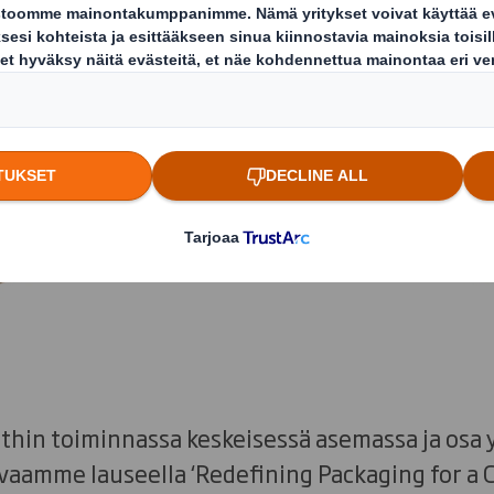
ithin toiminnassa keskeisessä asemassa ja osa
uvaamme lauseella ‘Redefining Packaging for a 