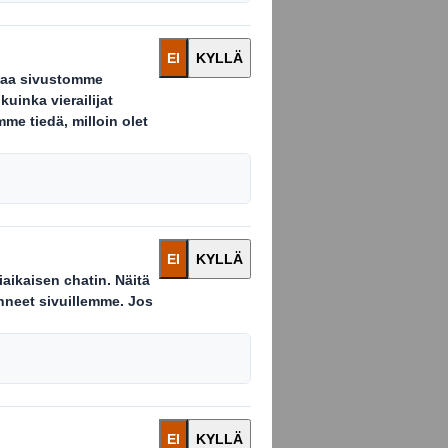
ditoitavan ja
niassa.