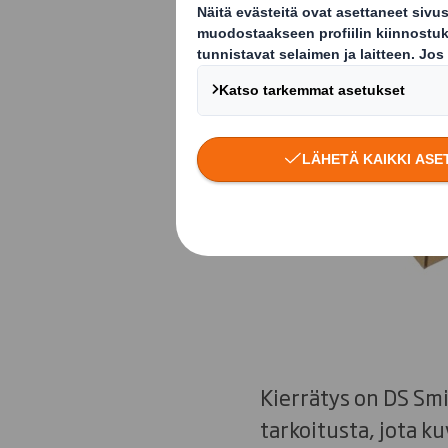
Kierrätys on DS Sm
tarkoitusta, jota k