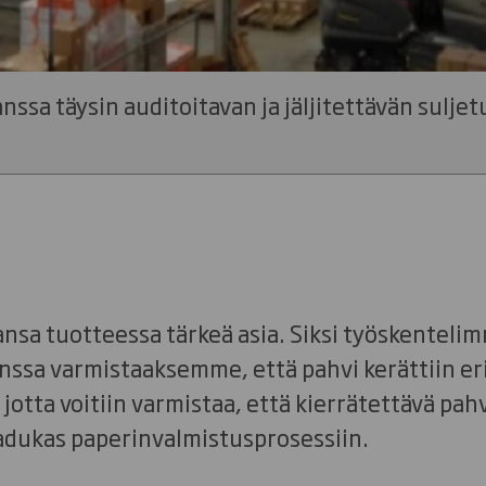
a täysin auditoitavan ja jäljitettävän suljetu
ansa tuotteessa tärkeä asia. Siksi työskenteli
nssa varmistaaksemme, että pahvi kerättiin er
 jotta voitiin varmistaa, että kierrätettävä pahv
dukas paperinvalmistusprosessiin.