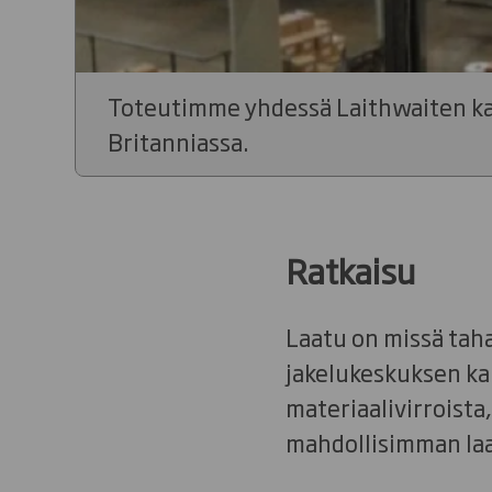
Toteutimme yhdessä Laithwaiten kanss
Britanniassa.
Ratkaisu
Laatu on missä tah
jakelukeskuksen ka
materiaalivirroista,
mahdollisimman laa