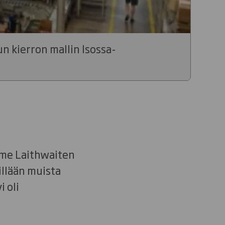
n kierron mallin Isossa-
mme Laithwaiten
illään muista
i oli