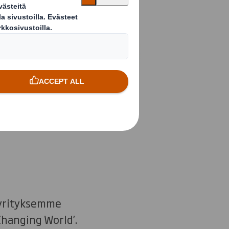
 yrityksemme
Changing World’.