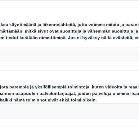
dessä Laithwaiten kanssa täysin au
uljetun kierron mallin Isossa-Britan