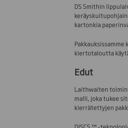
DS Smithin lippulai
keräyskuitupohjain
kartonkia paperinv
Pakkauksissamme käy
kiertotaloutta käy
Edut
Laithwaiten toiminta
malli, joka tukee s
kierrätettyjen pak
DISCS ™ -teknologi