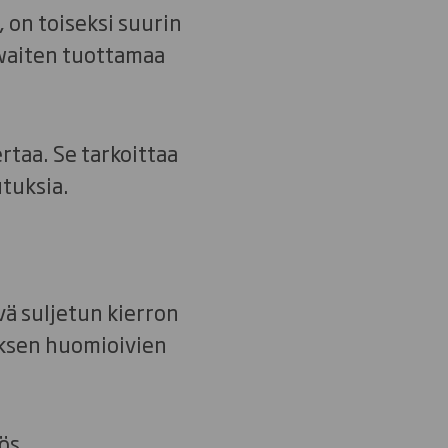
 on toiseksi suurin
hwaiten tuottamaa
rtaa. Se tarkoittaa
tuksia.
ävä suljetun kierron
tyksen huomioivien
ös