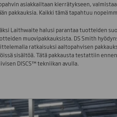
topahvin asiakkailtaan kierrätykseen, valmistaa
ään pakkauksia. Kaikki tämä tapahtuu nopeimmi
säksi Laithwaite halusi parantaa tuotteiden s
tuotteiden muovipakkauksista. DS Smith hyödyn
ttelemalla ratkaisuksi aaltopahvisen pakkauks
öissä sisältöä. Tätä pakkausta testattiin enne
ivisen DISCS™ tekniikan avulla.