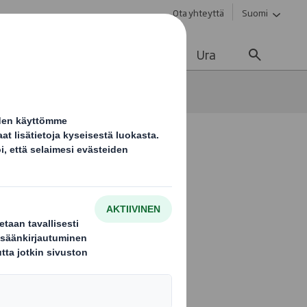
Ota yhteyttä
Suomi
vä kehitys
Ajankohtaista
Ura
ipakkaustensa kierron
ron