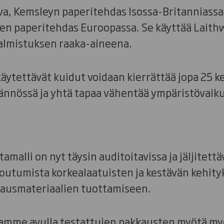
va, Kemsleyn paperitehdas Isossa-Britanniassa,
en paperitehdas Euroopassa. Se käyttää Lait
almistuksen raaka-aineena.
tettävät kuidut voidaan kierrättää jopa 25 ke
tännössä ja yhtä tapaa vähentää ympäristövaiku
malli on nyt täysin auditoitavissa ja jäljitett
itoutumista korkealaatuisten ja kestävän kehi
kausmateriaalien tuottamiseen.
amme avulla testattujen pakkausten myötä my