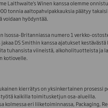
me Laithwaite’s Winen kanssa olemme onnist
1 000 tonnia aaltopahvipakkauksia päätyy takais
tä voidaan hyödyntää.
on Isossa-Britanniassa numero 1 verkko-ostost
 jakaa DS Smithin kanssa ajatukset kestävästä
ita tuhansista viineistä, alkoholituotteista ja la
 kotiovelle.
ukainen kierrätys on yksinkertainen prosessi p
työtä kaikilla toimitusketjun osa-alueilla.
a kolmessa eri liiketoiminnassa, Packaging, Rec