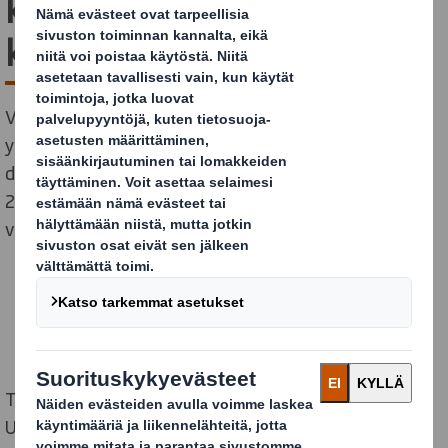
kätevästi ja turvallisesti
kotiin
Verkkokauppa on juurtumassa suomalaiseen
yhteiskuntaan. Vuonna 2019 kuluttajat ostivat
digitaalisesti jo 4,5 miljardin arvosta tavaraa. Vuonna
2020 jo yli puolet suomalaista ostaa kuukausittain
verkosta.
Toimialoja on siirtynyt verkkoon yhä enemmän.
Useimmat ajattelevat, että verkkokauppa tarkoittaa