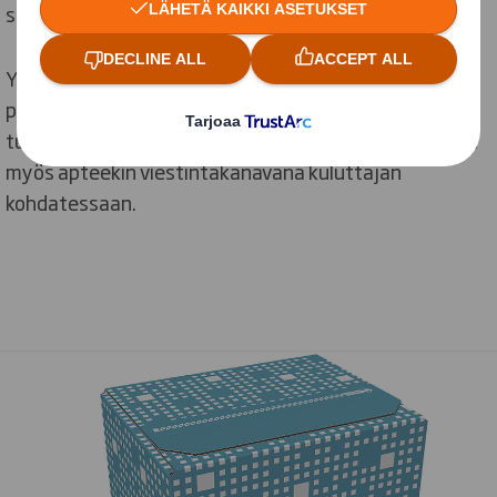
se itselle parhaiten sopii.
Yliopiston verkkoapteekille on ollut selvää jo
pidempään, että pakkaus paitsi suojelee ja turvaa
tuotetta matkalla asiakkaalle. Samalla pakkaus toimii
myös apteekin viestintäkanavana kuluttajan
kohdatessaan.