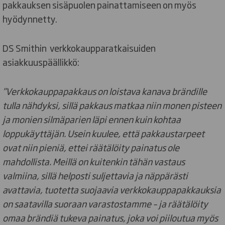
pakkauksen sisäpuolen painattamiseen on myös
hyödynnetty.
DS Smithin verkkokaupparatkaisuiden
asiakkuuspäällikkö:
”Verkkokauppapakkaus on loistava kanava brändille
tulla nähdyksi, sillä pakkaus matkaa niin monen pisteen
ja monien silmäparien läpi ennen kuin kohtaa
loppukäyttäjän. Usein kuulee, että pakkaustarpeet
ovat niin pieniä, ettei räätälöity painatus ole
mahdollista. Meillä on kuitenkin tähän vastaus
valmiina, sillä helposti suljettavia ja näppärästi
avattavia, tuotetta suojaavia verkkokauppapakkauksia
on saatavilla suoraan varastostamme – ja räätälöity
omaa brändiä tukeva painatus, joka voi piiloutua myös