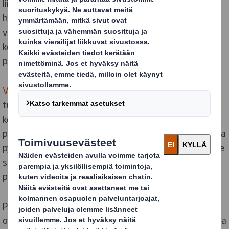
liiketoiminnalle online-myyntiä, jota varten luodaan
hieno ostopaikka. Mutta muistettava on, että
verkkokaupan asiakaspolulla ensimmäinen fyysinen
kosketus tulee, kun tuote saapuu asiakkaan luokse
pakkauksessaan.
Verkkokauppapakkauksen
tehtävä on suojella
tuotetta matkalla, jossa se kohtaa kymmeniä
kontaktipisteitä. Ravistusta, putoamista, törmäyksiä,
puristumista ja iskuja. Mahdollisesti epärehellisyyttä ja
pyrkimystä päästä tuotteisiin oikeudetta käsiksi. Ei ole
siksi aivan sama millainen on pakkaus, johon tuote
pakataan.
Paitsi että pakkauksen tulee suojata, sen tulee myös
olla houkutteleva ja myyvä. Usein se on tuotebrändin ja