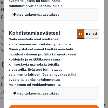
kuluttajan välillä ensimmäinen fyysinen kohtaaminen.
Hyvä pakkauslaatikko kertoo brändimielikuvaa ja luo
positiivisen ja vaikuttavan kokemuksen.
Kestävän kehityksen merkitys
näkyy myös
verkkokaupassa. Jo reilusti yli puolelle suomalaista
ympäristöystävällisellä pakkauksella on merkitystä.
Sitä ei siis kannata unohtaa!
Onnistunut esimerkkitapaus
Yliopiston verkkoapteekin laajaan tuotevalikoimaan
kuuluvat esimerkiksi reseptilääkkeet sekä terveyteen
ja hyvinvointiin liittyviä tuotteita niin ihmisille kuin
eläimille. Yliopistonverkkoapteekki.fi palvelee 24/7,
joten verkkoapteekkitilauksen voi tehdä juuri silloin kun