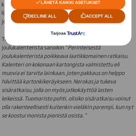
kuluttajien kulkureittien ääreen edistämään tuotteen
löydettävyyttä ja menestystä
joulukalenterimarkkinalla.
Tuomariston kommentti voitokkaasta
joulukalenterista sanoikin
” Perinteisestä
joulukalenterista poikkeava laatikkomainen ratkaisu.
Kalenteri on kokonaan kartongista valmistettu eli
muovia ei tarvita lainkaan, joten pakkaus on helppo
hävittää kartonkikeräykseen. Nerokas ja tukeva
sisäratkaisu, jolla on myös jatkokäyttöä lasten
leikeissä. Tuomaristo pohti, olisiko sisäratkaisu voinut
olla rakenteellisesti kuitenkin vieläkin parempi, kun nyt
se koostui monista pienistä osista. ”