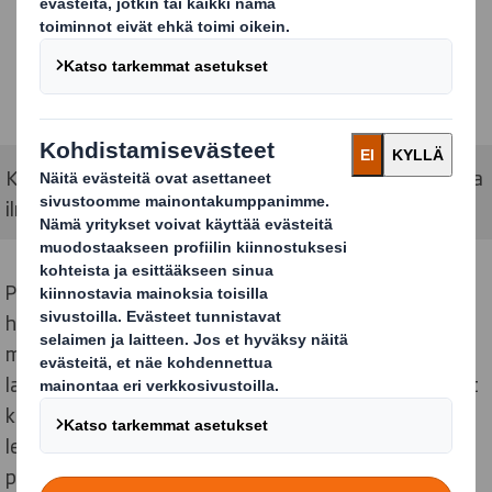
Kouvolan Lakritsin joulukalenteri on kolmiulotteinen ja
ilman muovisia sisäosia oleva pakkaus.
Pakkauksen ilmeen ja rakenteen suunnittelussa on
huomioitu paitsi houkuttelevuus ja helppo esille laitto
myyntiä varten, tehokas toiminta logistiikassa ja
lakritsin tilantarve. Pakkauksen lisäksi siihen liittyi, nyt
kilpailun ulkopuolelle jätetty, myyntiä edistävä samaa
leikkisää ilmettä jatkava myyntiteline, joka ollessaan
puolilavalla, voidaan toimittaa suoraan myymälöihin