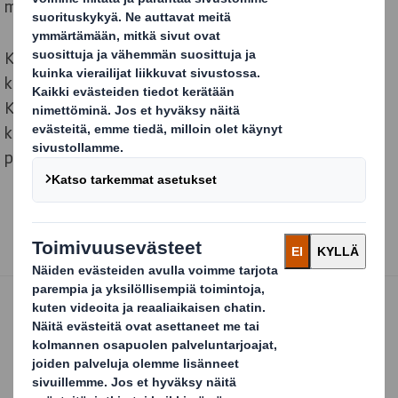
menestyksekäs Kouvolan Lakritsin joulukalenteri.
Kalenteria suunniteltiin yhdessä Kouvolan Lakritsin
kanssa idean alkumetreiltä saakka, ja lopputuloksena
Kouvolan Lakritsi sai markkinoille suurta huomioita ja
kiinnostusta synnyttäneen kolmiulotteisen upean
pakkauksen.