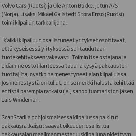
Volvo Cars (Ruotsi) ja Ole Anton Bakke, Jotun A/S
(Norja). Lisäksi Mikael Gallstedt Stora Enso (Ruotsi)
toimi kilpailun tarkkailijana.
”Kaikki kilpailuun osallistuneet yritykset osoittavat,
että kyseisessä yrityksessä suhtaudutaan
tuotekehitykseen vakavasti. Toimin itse ostajana ja
pidämme ostotilanteessa tapana kysyä pakkausten
tuottajilta, ovatko he menestyneet alan kilpailuissa.
Jos menestystä on tullut, on se merkki halusta kehittää
entistä parempia ratkaisuja”, sanoo tuomariston jäsen
Lars Windeman.
ScanStarilla pohjoismaisessa kilpailussa palkitut
pakkausratkaisut saavat oikeuden osallistua
pakkausalan maailmanmestaruuskilpailuna pidettyyn