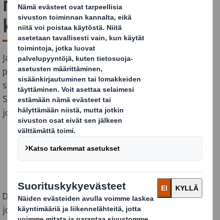
menestystä ScanStar -
kilpailussa
Jatkamme voittojen tiellä pohjoismaisessa Scanstar -
pakkaussuunnittelukilpailussa. Tällä kertaa DS Smith
sai kolme palkintoa Pohjoismaissa, joista yksi
Suomeen, kun Kouvolan Lakritsille suunniteltu
joulukalenteri palkittiin.
DS Smithin suomalainen voittaja on vuoden 2019
joulumarkkinoille ensimmäistä kertaa tuotu