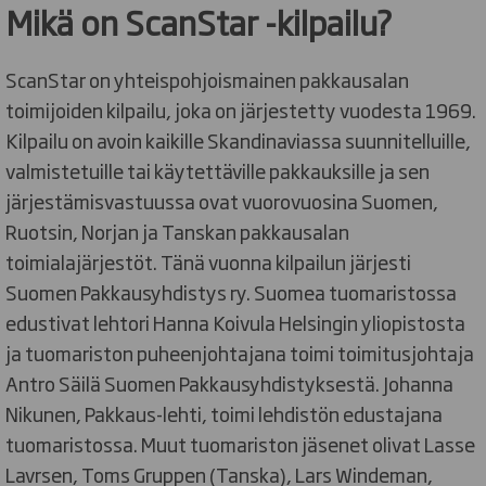
Mikä on ScanStar -kilpailu?
ScanStar on yhteispohjoismainen pakkausalan
toimijoiden kilpailu, joka on järjestetty vuodesta 1969.
Kilpailu on avoin kaikille Skandinaviassa suunnitelluille,
valmistetuille tai käytettäville pakkauksille ja sen
järjestämisvastuussa ovat vuorovuosina Suomen,
Ruotsin, Norjan ja Tanskan pakkausalan
toimialajärjestöt. Tänä vuonna kilpailun järjesti
Suomen Pakkausyhdistys ry. Suomea tuomaristossa
edustivat lehtori Hanna Koivula Helsingin yliopistosta
ja tuomariston puheenjohtajana toimi toimitusjohtaja
Antro Säilä Suomen Pakkausyhdistyksestä. Johanna
Nikunen, Pakkaus-lehti, toimi lehdistön edustajana
tuomaristossa. Muut tuomariston jäsenet olivat Lasse
Lavrsen, Toms Gruppen (Tanska), Lars Windeman,