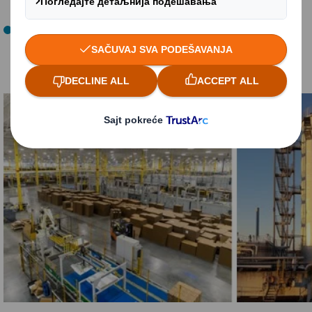
ugljenika godišnje.
Implementacija sledeće generacije tehnologije lanca
snabdevanja za precizno praćenje kretanja vozila i
merenje emisije CO2.