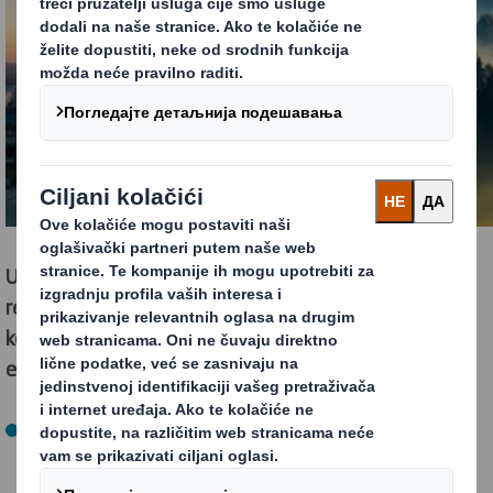
Ulaganjem u revolucionarnu tehnologiju, uključujući
rešenja od otpada do energije, najsavremenija
kombinovana postrojenja za toplotnu i električnu
energiju:
Napajanje generatora pare u fabrici papira Kemsley u
Velikoj Britaniji iz susednog postrojenja za pretvaranje
otpada u energiju, uklanjajući tako oko 8.000 tona