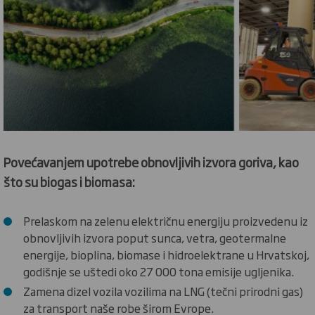
Povećavanjem upotrebe obnovljivih izvora goriva, kao
što su biogas i biomasa:
Prelaskom na zelenu električnu energiju proizvedenu iz
obnovljivih izvora poput sunca, vetra, geotermalne
energije, bioplina, biomase i hidroelektrane u Hrvatskoj,
godišnje se uštedi oko 27 000 tona emisije ugljenika.
Zamena dizel vozila vozilima na LNG (tečni prirodni gas)
za transport naše robe širom Evrope.