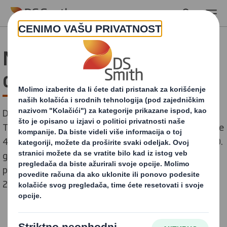
Skip to main content
Nula neto emisija gasova
do 2050. godine
Danas najavljujemo niz ambicioznih klimatskih ciljeva.
To uključuje naučno zasnovan cilj koji zahteva najmanje
40% smanjenja emisije CO2 po toni proizvoda do 2030.
godine, u poređenju sa nivoima iz 2019. godine, i
posvećenost da se nula neto emisija* dostigne do
2050. godine.