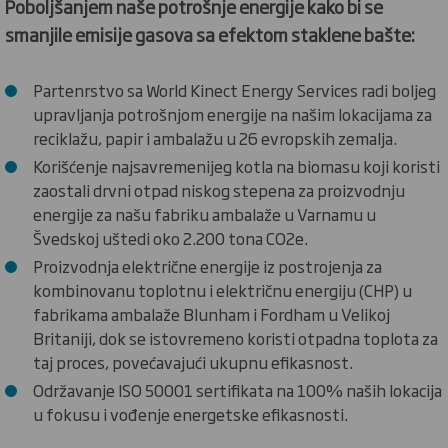
Poboljšanjem naše potrošnje energije kako bi se
smanjile emisije gasova sa efektom staklene bašte:
Partenrstvo sa World Kinect Energy Services radi boljeg
upravljanja potrošnjom energije na našim lokacijama za
reciklažu, papir i ambalažu u 26 evropskih zemalja.
Korišćenje najsavremenijeg kotla na biomasu koji koristi
zaostali drvni otpad niskog stepena za proizvodnju
energije za našu fabriku ambalaže u Varnamu u
Švedskoj uštedi oko 2.200 tona CO2e.
Proizvodnja električne energije iz postrojenja za
kombinovanu toplotnu i električnu energiju (CHP) u
fabrikama ambalaže Blunham i Fordham u Velikoj
Britaniji, dok se istovremeno koristi otpadna toplota za
taj proces, povećavajući ukupnu efikasnost.
Održavanje ISO 50001 sertifikata na 100% naših lokacija
u fokusu i vođenje energetske efikasnosti.