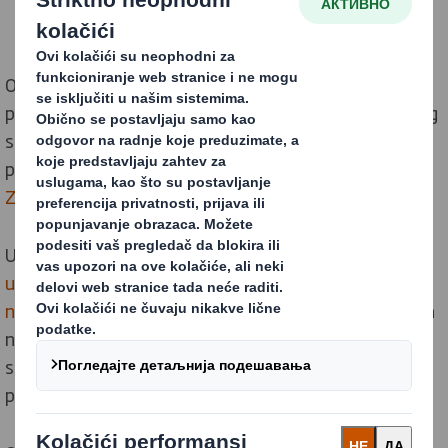
Od strane
Science Based Targets initiative
** biće
potvrđeno da su ovi ciljevi u skladu sa ciljevima Pariškog
sporazuma. Da bismo dodatno podržali našu ambiciju i
posvećenost najavljujemo naše članstvo u UN
Race to
Zero
.
U 2017. godini objavili smo naš cilj da
smanjimo emisiju
ugljenika po toni proizvoda za 30% do 2030. u odnosu
na osnovnu liniju iz 2015. godine
. Kao deo koordiniranih
napora na naših 250 lokacija širom sveta, postigli smo
smanjenje od 23% do kraja 2020. godine, što nas je
pozicioniralo daleko ispred naših planova.