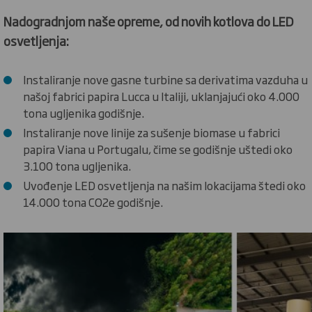
Nadogradnjom naše opreme, od novih kotlova do LED
osvetljenja:
Instaliranje nove gasne turbine sa derivatima vazduha u
našoj fabrici papira Lucca u Italiji, uklanjajući oko 4.000
tona ugljenika godišnje.
Instaliranje nove linije za sušenje biomase u fabrici
papira Viana u Portugalu, čime se godišnje uštedi oko
3.100 tona ugljenika.
Uvođenje LED osvetljenja na našim lokacijama štedi oko
14.000 tona CO2e godišnje.