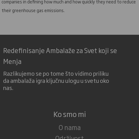
companies in defining how much and how quickly they need to reduce
their greenhouse gas emissions.
Redefinisanje Ambalaže za Svet koji se
Menja
Razlikujemo se po tome što vidimo priliku
da ambalaža igra ključnu ulogu u svetu oko
nas.
Ko smo mi
O nama
Održivost