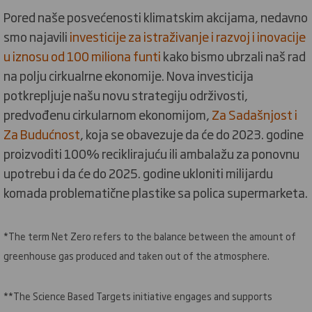
Pored naše posvećenosti klimatskim akcijama, nedavno
smo najavili
investicije za istraživanje i razvoj i inovacije
u iznosu od 100 miliona funti
kako bismo ubrzali naš rad
na polju cirkualrne ekonomije. Nova investicija
potkrepljuje našu novu strategiju održivosti,
predvođenu cirkularnom ekonomijom,
Za Sadašnjost i
Za Budućnost
, koja se obavezuje da će do 2023. godine
proizvoditi 100% reciklirajuću ili ambalažu za ponovnu
upotrebu i da će do 2025. godine ukloniti milijardu
komada problematične plastike sa polica supermarketa.
*The term Net Zero refers to the balance between the amount of
greenhouse gas produced and taken out of the atmosphere.
**The Science Based Targets initiative engages and supports