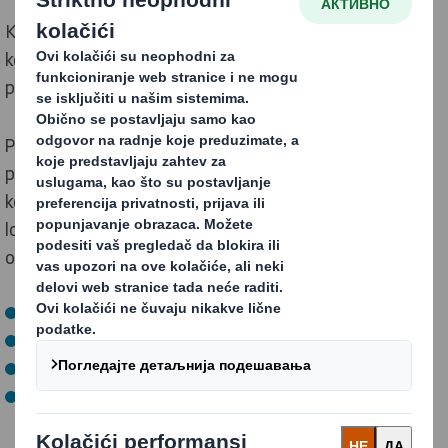
Kao kompanija, poštujemo principe dobrog
korporativnog upravljanja i imamo politike koje
podržavaju ovu posvećenost.
Proces upravljanja je jednostavno skup pravila i
procedura kojima se DS Smith kompanija vodi i
kontroliše. Primenjuje se u celoj organizaciji. Svako
lokalno preduzeće mora da ima pravila i procedure koje
obezbeđuju punu usklađenost sa:
Lokalnim zakonima
Međunarodnim propisima
Politikama Grupe i Divizije
Pravcem upravljanja