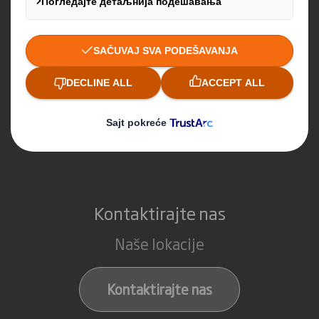
Šta radimo
Ambalaža
Reciklaža
Papir
Kontaktirajte nas
Naše lokacije
Kontaktirajte nas