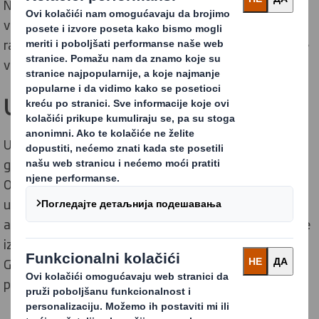
Na taj način se osigurava da se odluke donose u pravo
vreme i na ispravnom nivou poslovanja nakon
razmatranja svih relevantnih faktora – od komercijalne
vrednosti do reputacionog rizika.
Upravni odbor
Upravni odbor, koji se formalno sastaje sedam puta
godišnje, sastoji se od izvršnih i neizvršnih direktora.
Oni su kolektivno odgovorni za nadgledanje i
usmeravanje poslovanja DS Smith kompanije, i u ime
akcionara prate učinak menadžmenta. Upravni odbor je
izvršnom direktoru Grupe delegirao razvoj strategije
Grupe i svakodnevno operativno upravljanje
poslovanjem.