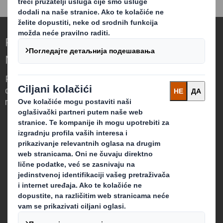
Redefinisanje Ambalaže za Svet koji se
Menja
Razlikujemo se po tome što vidimo priliku
da ambalaža igra ključnu ulogu u svetu oko
nas.
Ko smo mi
O nama
Održivost
Mediji
Karijera