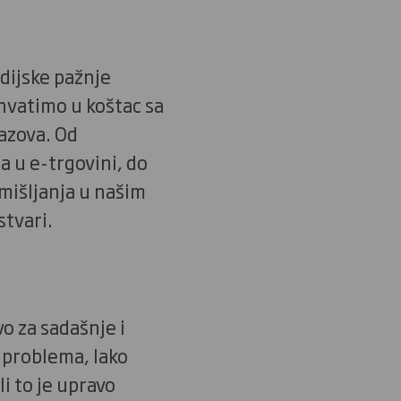
dijske pažnje
hvatimo u koštac sa
zazova. Od
 u e-trgovini, do
mišljanja u našim
tvari.
o za sadašnje i
 problema, lako
li to je upravo