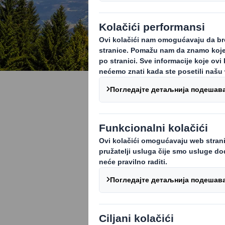
Šta možete 
cirkularnu
Život u svetu 