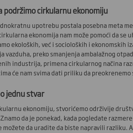
a podržimo cirkularnu ekonomiju
 jednokratnu upotrebu postala posebna meta me
cirkularna ekonomija nam može pomoći da se u
mo ekoloških, već i socioloških i ekonomskih i
a vazduha, preko smanjenja ambalažnog otpada
enih industrija, primena cirkularnog načina raz
ma će nam svima dati priliku da preokrenemo s
o jednu stvar
ularnu ekonomiju, stvorićemo održivije društv
. Znamo da je ponekad, kada pogledate razmere
e možete da uradite da biste napravili razliku. A