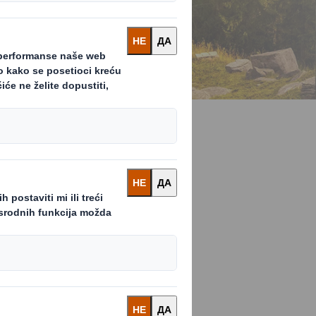
podržali
janja „uzmi-