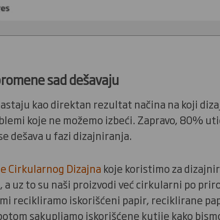
 promene sad dešavaju
staju kao direktan rezultat načina na koji diza
oblemi koje ne možemo izbeći. Zapravo, 80% uti
e dešava u fazi dizajniranja.
e Cirkularnog Dizajna
koje koristimo za dizajni
 a uz to su naši proizvodi već cirkularni po pr
i recikliramo iskorišćeni papir, reciklirane pa
potom sakupljamo iskorišćene kutije kako bism