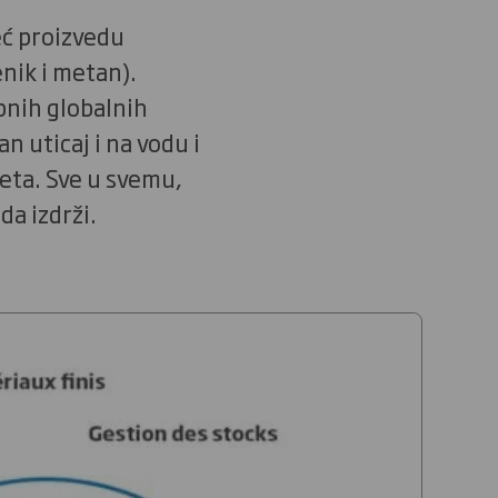
ć proizvedu
nik i metan).
pnih globalnih
 uticaj i na vodu i
teta. Sve u svemu,
a izdrži.