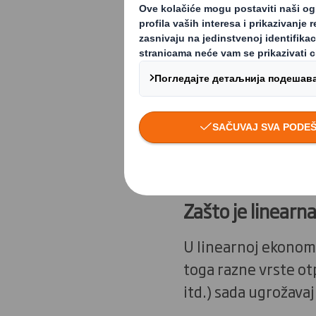
napravi-baci” 
ne samo za komp
Naš trenutni prist
model je osnova line
proizvode, proizvodi
Zašto je linearn
U linearnoj ekonomi
toga razne vrste otp
itd.) sada ugrožava