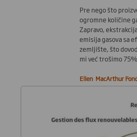
Pre nego što proizv
ogromne količine ga
Zapravo, ekstrakcij
emisija gasova sa e
zemljište, što dovod
mi već trošimo 75%
Ellen MacArthur Fond