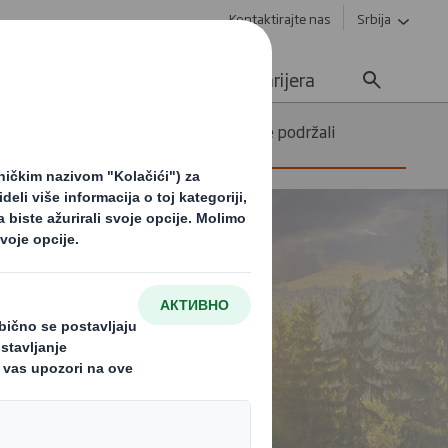
Kontaktirajte nas
Srbija
Održivost
Mediji
Karijera
Šta možete učiniti kako biste podržali
cirkularnu ekonomiju