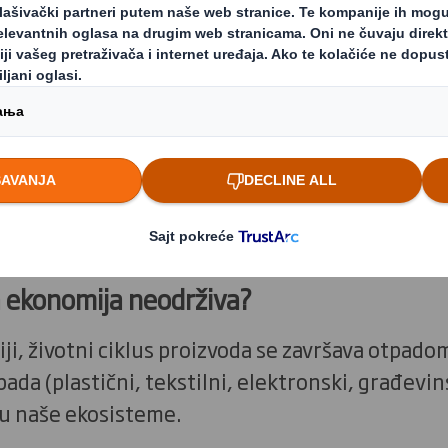
više nije održiv. Vreme je da predu
anije i organizacije, već i za celo 
up resursima podrazumeva koncept „uzmi-naprav
arne ekonomije, u kojoj se sirovine prikupljaju
 se kratko koriste, pa se zatim bacaju.
a ekonomija neodrživa?
ji, životni ciklus proizvoda se završava otpadom
ada (plastični, tekstilni, elektronski, građevi
ju naše ekosisteme.