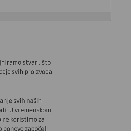
jniramo stvari, što
caja svih proizvoda
ranje svih naših
irodi. U vremenskom
pire koristimo za
o ponovo započeli