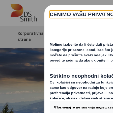
Skip to main content
Korporativna
Lider
Održivost
strana
ekono