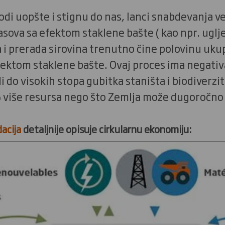
odi uopšte i stignu do nas, lanci snabdevanja ve
sova sa efektom staklene bašte ( kao npr. uglje
a i prerada sirovina trenutno čine polovinu uku
fektom staklene bašte. Ovaj proces ima negativan
i do visokih stopa gubitka staništa i biodiverzi
 više resursa nego što Zemlja može dugoročno d
acija
detaljnije opisuje cirkularnu ekonomiju: