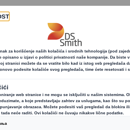
O nama
Proizvodi i usluge
stvo u cirkularnoj
Saznajte više o cirkularnoj
miji
ekonomiji