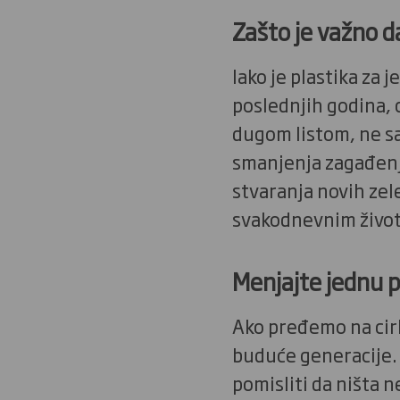
Zašto je važno d
Iako je plastika za
poslednjih godina, 
dugom listom, ne sa
smanjenja zagađenj
stvaranja novih zel
svakodnevnim životi
Menjajte jednu p
Ako pređemo na cirk
buduće generacije
pomisliti da ništa n