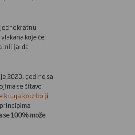
a jednokratnu
 vlakana koje će
 milijarda
je 2020. godine sa
ojima se čitavo
 kruga kroz bolji
 principima
ja se 100% može