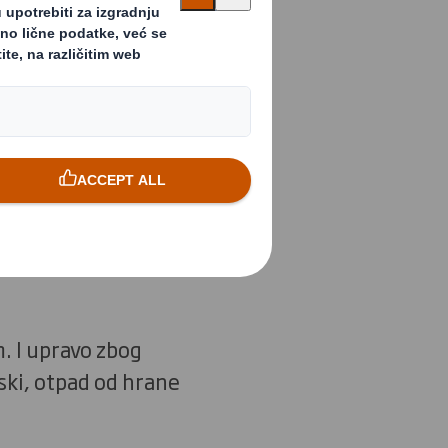
zmemo akcije,
društvo.
i-baci”. Ovaj
 i pretvaraju u
. I upravo zbog
nski, otpad od hrane