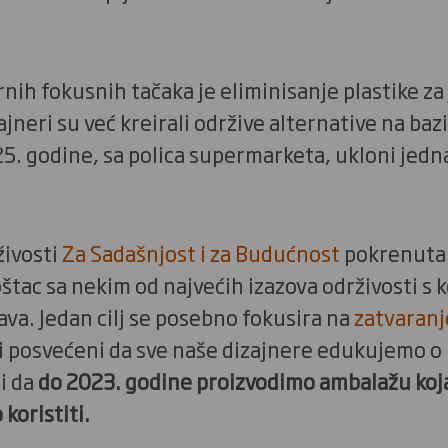
rnih fokusnih tačaka je eliminisanje plastike z
jneri su već kreirali održive alternative na bazi
5. godine, sa polica supermarketa, ukloni jedna
živosti
Za Sadašnjost i za Budućnost
pokrenuta 
štac sa nekim od najvećih izazova održivosti s k
va. Jedan cilj se posebno fokusira na
zatvaranje
mi posvećeni da sve naše dizajnere edukujemo o
i da
do 2023. godine proizvodimo ambalažu ko
 koristiti.