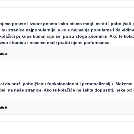
učiniti kako biste 
 ekonomiju
u kome usvajamo samo način razmišl