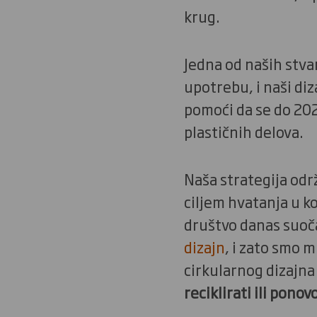
krug.
Jedna od naših stva
upotrebu, i naši diza
pomoći da se do 202
plastičnih delova.
Naša strategija odr
ciljem hvatanja u ko
društvo danas suoča
dizajn
, i zato smo 
cirkularnog dizajna 
reciklirati ili ponovo