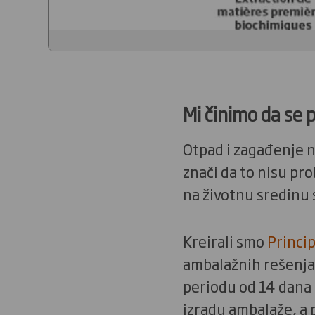
Mi činimo da se
Otpad i zagađenje na
znači da to nisu pr
na životnu sredinu s
Kreirali smo
Princip
ambalažnih rešenja,
periodu od 14 dana m
izradu ambalaže, a 