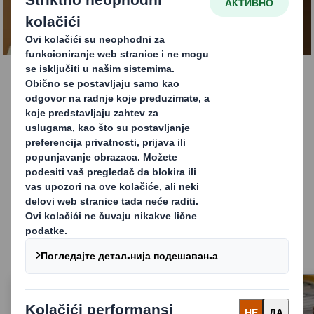
SAZNAJTE VIŠE
Ambalažna rešenja
Pobrinite se da vaši proizvodi zadovoljavaju
potrebe vaših kupaca