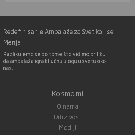
Redefinisanje Ambalaže za Svet koji se
Menja
Razlikujemo se po tome što vidimo priliku
da ambalaža igra ključnu ulogu u svetu oko
nas.
Ko smo mi
O nama
Održivost
Mediji