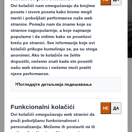
Ambalaža
Novosti iz kompanije
Saznajte više