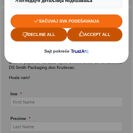
DS SMITH PACKAGING d.o.o.
Balkanska 72
37000 Kruševac
Srbija
Kontakt telefon: +381 37 425 344
Kontakt formular
Molimo popunite obrazac ispod ukoliko želite da kontaktirate
DS Smith Packaging doo Kruševac.
Hvala vam!
Ime
Prezime