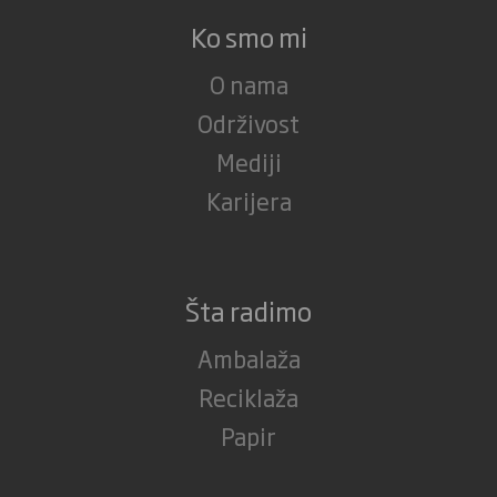
Ko smo mi
O nama
Održivost
Mediji
Karijera
Šta radimo
Ambalaža
Reciklaža
Papir