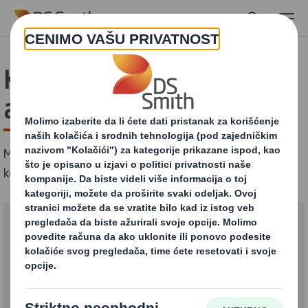
Skip to main content
Kontaktirajte fabriku
ambalaže
Molimo popunite obrazac ispod ukoliko želite da
kontaktirate DS Smith Packaging doo Kruševac.
DS SMITH PACKAGING d.o.o.
Balkanska 72
37000 Kruševac
Srbija
Kontakt telefon: +381 37 425 344