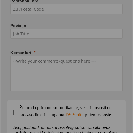
Poštanski broj
Pozicija
Komentari
Želim da primam komunikacije, vesti i novosti o
proizvodima i uslugama
DS Smith
putem e-pošte.
Svoj pristanak na naš marketing putem emaila uvek
možete povući korišćenjem opcije otkazivanja pretplate