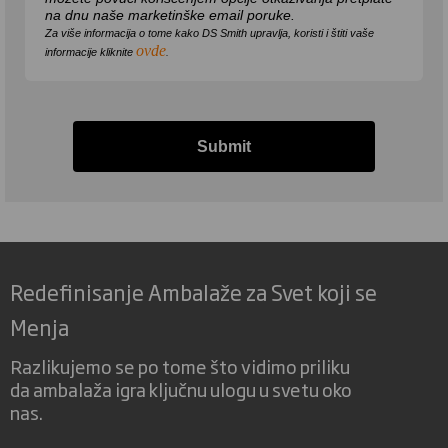
na dnu naše marketinške email poruke.
Za više informacija o tome kako DS Smith upravlja, koristi i štiti vaše
ovde
informacije kliknite
.
Submit
Redefinisanje Ambalaže za Svet koji se
Menja
Razlikujemo se po tome što vidimo priliku
da ambalaža igra ključnu ulogu u svetu oko
nas.