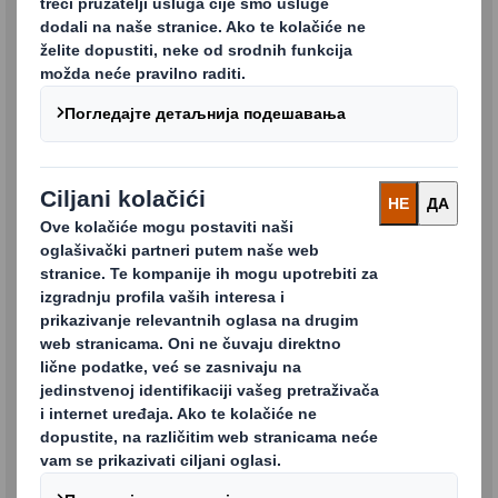
Želim da primam komunikacije, vesti i novosti o
proizvodima i uslugama
DS Smith
putem e-pošte.
Svoj pristanak na naš marketing putem emaila uvek
možete povući korišćenjem opcije otkazivanja pretplate
na dnu naše marketinške email poruke.
Za više informacija o tome kako DS Smith upravlja, koristi i štiti vaše
ovde
informacije kliknite
.
Submit