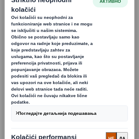
Kontakt formular
Molimo popunite obrazac ispod ukoliko želite da kontaktirate
DS Smith Packaging doo Kruševac.
Hvala vam!
Ime
Prezime
Email
Broj telefona