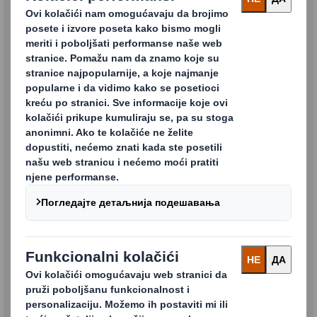
Naziv kompanije
Država
Grad
Poštanski broj
Pozicija
Komentari