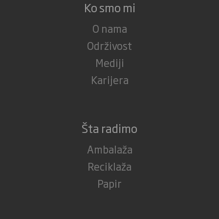
Ko smo mi
O nama
Održivost
Mediji
Karijera
Šta radimo
Ambalaža
Reciklaža
Papir