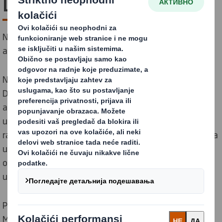
Dizajna
Najsavremeniji alat za izračunavanje održivosti vaše
ambalaže
Nakon predstavljanja naših Principa Cirkualrnog
Dizajna, razvili smo Metriku Cirkularnog Dizajna
ambalaže. Sa ovim pionirskim alatom možemo oceniti i
uporediti cirkularnost dizajna ambalaže koristeći 8
različitih pokazatelja. Metrika Cirkularnog Dizajna - prva
u industriji - daje jasnu identifikaciju performansi
održivosti dizajna ambalaže i pokazuje gde treba
usmeriti pažnju.
Pogledajte ovaj video u kojem je objašnjena naša
Metrika Cirkularnog Dizajna i kako je koristimo kako