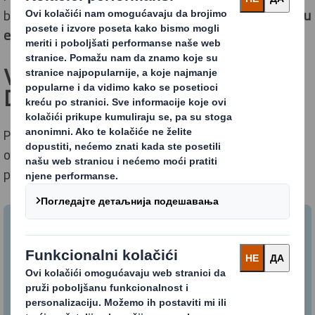
bismo dizajnirali ambalažu koja je pogodna za
cirkularnu
ekonomiju
.
Vodič kroz Metriku Cirkularnog
Dizajna
Preuzmite ovaj informativni vodič za sveobuhvatno
objašnjenje Metrike Cirkularnog Dizajna, njenih
prednosti i primenjenih studija slučaja.
Vodič kroz Metriku Cirkularnog
Dizajna
Preuzmite informativni vodič.