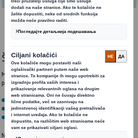
PREUZMITE VODIČ
Šta to znači za vas?
Metrika Cirkularnog Dizajna će vam omogućiti da
poboljšate performanse održivosti ambalaže kroz:
Smanjenje otpada i zagađenja
Držanje materijala i proizvoda u upotrebi duže
Obnavljanje prirodnih sistema.
Nema potrebe da pravite kompromise u pogledu: