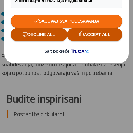
Zaštite vaših proizvoda.
Efikasnijeg lanca snabdevanja.
Povećanja vaših ekoloških performansi.
Pružanje boljeg korisničkog iskustva.
Razumevanjem vašeg poslovanja i vašeg lanca
snabdevanja, možemo dizajnirati ambalažna rešenja
koja u potpunosti odgovaraju vašim potrebama.
Budite inspirisani
Postanite cirkularni