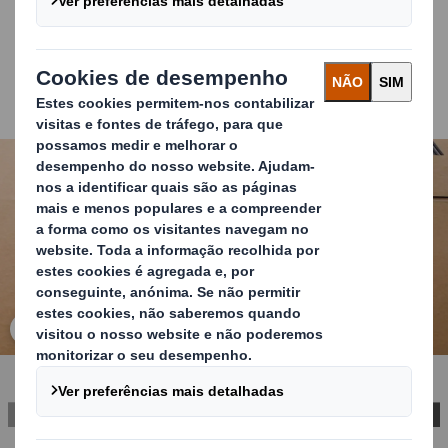
processos, embora cumpram a sua função, são
ineficientes, dispendiosos e pouco sustentáveis. Neste
contexto, a DS Smith desenvolveu Easy Trace Laser
Printing, uma técnica inovadora de impressão e
codificação que torna o processo de etiquetagem mais
ágil, custo-eficiente e sustentável.
Carousel. Use previous and next buttons to move betwe
Clique para ampliar a imagem