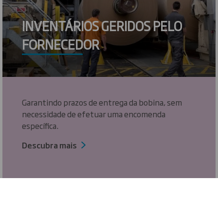
INVENTÁRIOS GERIDOS PELO
FORNECEDOR
Garantindo prazos de entrega da bobina, sem
necessidade de efetuar uma encomenda
específica.
Descubra mais