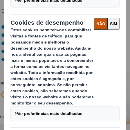
Colocamos cada embalagem à prova contra:
D
rop (Queda)
I
mpact (Impacto)
S
hock (Choque)
C
rush (Esmagamento)
S
hake (Agitação)