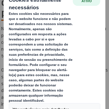
das suas soluções de
packaging
Na atual cadeia de fornecimento de e-commerce, o seu
packging precisa de sobreviver a quase 50 pontos de
contacto diferentes. O nosso processo de testes líder
na indústria garante que as nossas soluções superam
todos os desafios.
Os seus clientes querem que o seu packaging proteja os
seus produtos e o planeta, por isso também precisa de
ser durável e sustentável. O nosso packaging de alto
desempenho utiliza o mínimo de material possível
antes de ser submetido a testes com o nosso sistema
inteligente e patenteado DISCS™.