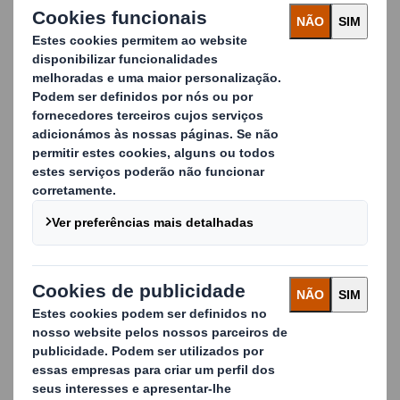
de
gestão de resíduos
e a extrair valor da sua
reciclagem.
Mais do que uma simples empresa de gestão de
resíduos e reciclagem, somos também uma empresa
de produção. Fazemos parte do grupo DS Smith, um
fabricante de embalagens sustentáveis líder na
Europa, suportado por atividades de reciclagem e
fabrico de papel. Produzimos mais de 2,8 milhões de
toneladas de papel e mais de 6 mil milhões de caixas
anualmente.
O cartão que recolhemos é reciclado e transformado
em novas caixas de cartão, criando uma verdadeira
solução de reciclagem de resíduos de circuito fechado
para os nossos clientes.
É muito simples: nós não vemos os resíduos em
fábricas como resíduos, mas sim como um recurso.