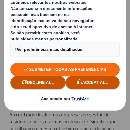
Aumente o seu
posicionamento
ambiental com a
reciclagem de resíduos
A nossa paixão incide naquilo a que designamos
“The Power of Less”, ajudando as fábricas a
conseguirem o máximo valor da sua reciclagem
através da implementação de soluções que
implicam menos resíduos, menos custos e menos
complexidade.
Ao contrário de algumas empresas de gestão de
resíduos, não investimos no descarte. Significa que
partilhamos o mesmo objetivo consigo – desviar a