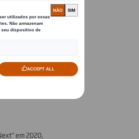
lo de negócio
 uma economia
 vindo a
riando um
ntos, continuamos
Next” em 2020,