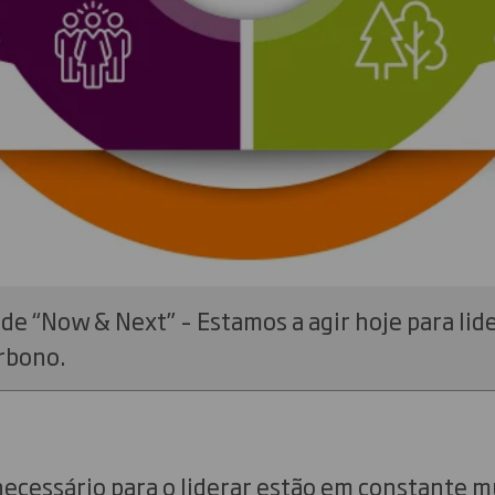
ade “Now & Next” – Estamos a agir hoje para li
arbono.
ecessário para o liderar estão em constante m