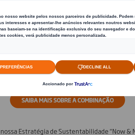
tentabilidade é parte integrante do nosso mode
ter o maior impacto positivo ao ajudar a criar
s emissões de carbono. É um percurso que temos
ientes e colegas há mais de uma década.
, juntámo-nos à família
International Paper
, c
obal em soluções de packaging sustentável. Ju
truir um futuro mais sustentável.
SAIBA MAIS SOBRE A COMBINAÇÃO
nossa Estratégia de Sustentabilidade “Now & 