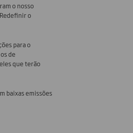
aram o nosso
Redefinir o
ções para o
ios de
eles que terão
om baixas emissões