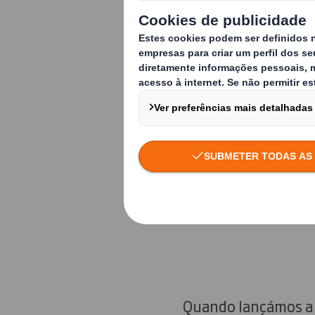
Na DS Smith, a sus
circular e podemos 
circular com baixa
desenvolver com cl
Em janeiro de 2025
verdadeiro líder gl
empenhados em cons
Quando lançámos a 