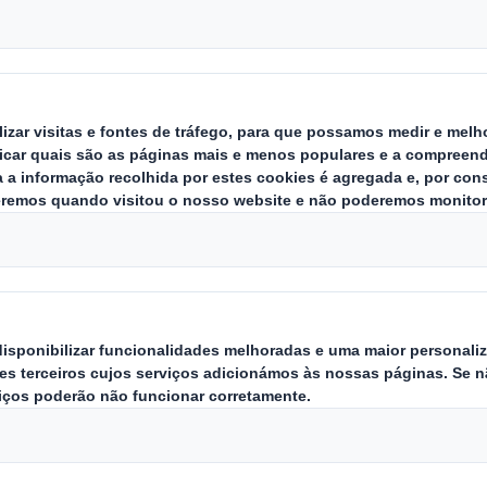
agora e Liderando 
r medidas hoje para liderar a tran
ular com baixas emissões de carbon