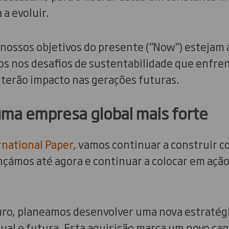
 a evoluir.
ossos objetivos do presente ("Now") estejam a
s nos desafios de sustentabilidade que enfre
terão impacto nas gerações futuras.
uma empresa global mais forte
rnational Paper
, vamos continuar a construir c
nçámos até agora e continuar a colocar em açã
ro, planeamos desenvolver uma nova estratégia
ual e futura. Esta aquisição marca um novo cap