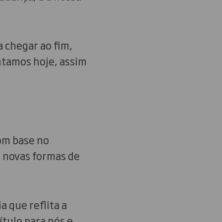
 chegar ao fim,
ntamos hoje, assim
om base no
o novas formas de
 que reflita a
ítulo para nós e