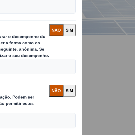
no futuro
sição para uma
o.