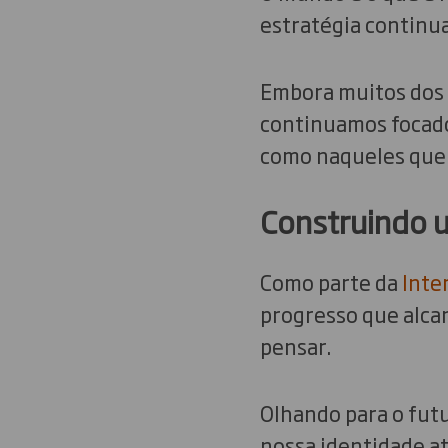
estratégia continua
Embora muitos dos n
continuamos focado
como naqueles que 
Construindo 
Como parte da
Inte
progresso que alca
pensar.
Olhando para o futu
nossa identidade at