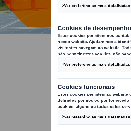
Cumprindo 
Estamos a toma
economia circ