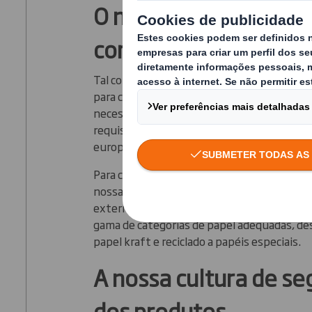
O nosso compromisso
com a segurança dos 
Tal como todas as nossas soluções de papel
para contacto com alimentos é fabricado pa
necessidades dos nossos clientes de embal
requisitos regulamentares definidos pelas
europeias.
Para consegui-lo, adquirimos fibra de eleva
nossa própria Divisão Recycling e de outro
externos, que depois utilizamos para fabri
gama de categorias de papel adequadas, de
papel kraft e reciclado a papéis especiais.
A nossa cultura de s
dos produtos