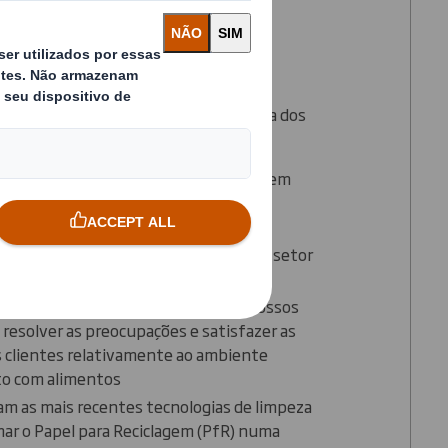
em termos da
 produtos
 quais a DS Smith é líder em segurança dos
e papel para contacto com alimentos em
os na nossa produção de papel são
pendente por especialistas líderes do setor
os
hecimento com a experiência dos nossos
a resolver as preocupações e satisfazer as
 clientes relativamente ao ambiente
to com alimentos
zam as mais recentes tecnologias de limpeza
mar o Papel para Reciclagem (PfR) numa