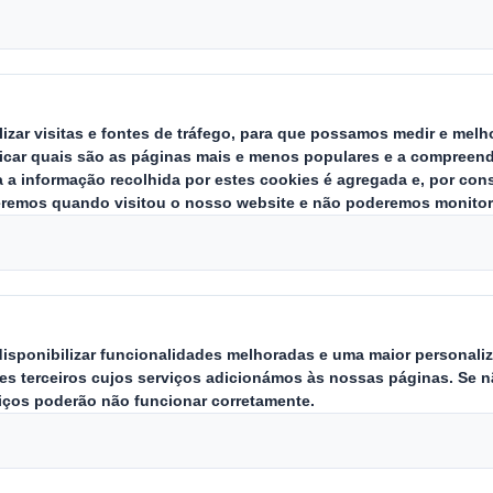
alimentares
contacto com al
prioridades, e a 
dos cliente