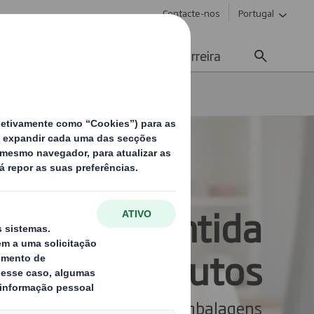
Contacte-nos
Portugal
Meios de Comunicação
Carreira
rança garantida
dos produtos
sos clientes no setor das embalagens