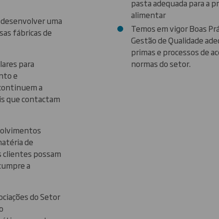
pasta adequada para a pr
alimentar
 desenvolver uma
Temos em vigor Boas Prát
sas fábricas de
Gestão de Qualidade ade
primas e processos de a
lares para
normas do setor.
nto e
 continuem a
ais que contactam
volvimentos
atéria de
s clientes possam
 cumpre a
ociações do Setor
o