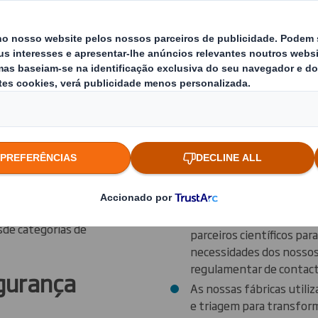
 para
Na liderança 
produtos
Segurança dos
, o nosso papel
Eis alguns dos motivos pelos
ra satisfazer as
produtos:
agens e os
Produzimos categorias d
 autoridades
toda a Europa
Todos os testes realizad
da qualidade da
realizados de forma inde
s fornecedores
e laboratórios acreditad
car uma vasta
Combinamos o nosso con
sde categorias de
parceiros científicos par
necessidades dos nossos
regulamentar de contac
egurança
As nossas fábricas utili
e triagem para transfor