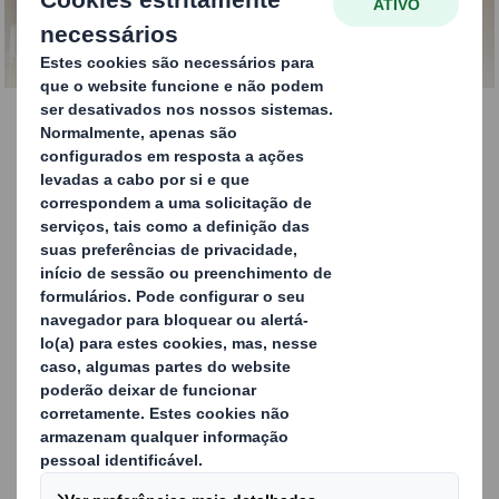
fornecedor
HABLA CON NOSOTROS HOY MISMO
Como funcionam os
inventários geridos pelo
fornecedor?
Na DS Smith, todas as nossas bobinas são rotuladas