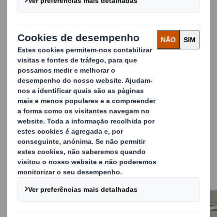
exclusivamente de acordo com as diretrizes da
Federação Europeia de Fabricantes de Cartão
Canelado (FEFCO).
Garantimos, assim, que os nossos produtos de papel
acabados sejam totalmente rastreáveis através da
cadeia de abastecimento: desde as nossas fábricas de
papel até às operações dos nossos clientes.
Com a ajuda do nosso sistema de rotulagem, as
bobinas podem ser facilmente lidas quando chegam
às instalações dos nossos clientes e antes de serem
utilizadas na produção.
É então automaticamente acionado um alerta
informando a DS Smith para substituir de imediato as
bobinas.