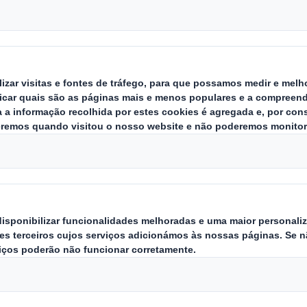
Ver as localizações da Internati
Contacte-nos p
packaging
Por favor, preencha o formulário a
* = campo obrigatório
PRIMEIRO NOME*