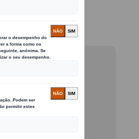
onal Paper
ara soluções de
baixo.
APELIDO*