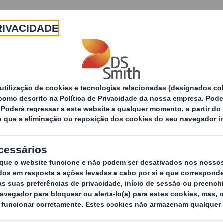
Sobre
Produtos e Serviços
Sustentabilidade
CONTEÚDO BLOQUEADO
ara ver este mapa, deve aceitar as cookies “funcionai
ALTERAR AS MINHAS DEFINIÇÕES
RECARREGAR PÁGINA