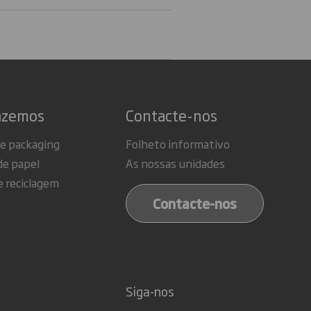
azemos
Contacte-nos
de packaging
Folheto informativo
de papel
As nossas unidades
e reciclagem
Contacte-nos
Siga-nos