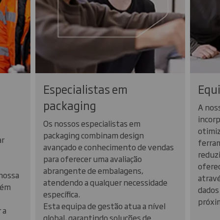
Especialistas em
Equi
packaging
A nos
incorp
Os nossos especialistas em
otimiz
packaging combinam design
ar
ferra
avançado e conhecimento de vendas
reduzi
para oferecer uma avaliação
ofere
abrangente de embalagens,
 nossa
atravé
atendendo a qualquer necessidade
lém
dados
específica.
próxim
Esta equipa de gestão atua a nível
 a
global, garantindo soluções de