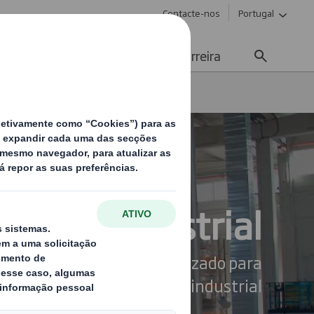
Contacte-nos
Portugal
Meios de Comunicação
Carreira
aging industrial
vemos packaging personalizado para
qualquer produto industrial