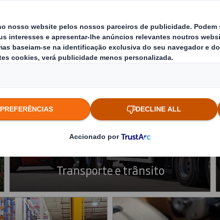
 especialistas em packaging industrial d
retornáveis
Transporte e trânsito