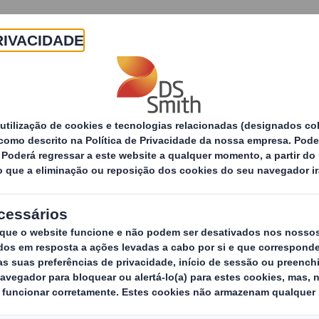
Sobre
Produtos e Serviços
Sustentabilidade
de packaging
Packaging Industrial
Pack
Desenvol