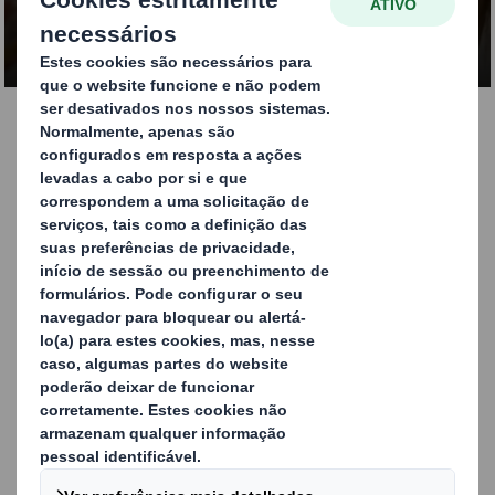
CONTACTE-NOS
Triunfe com os nossos
SRPs
O aumento da procura de SRPs (Packaging Pronto para o
Linear) e RRPs (Packaging Pronto para o Ponto de Venda)
criou toda uma nova ciência de embalagem. Na DS Smith,
"pensamos a partir da prateleira", baseando as nossas
soluções inovadoras no tamanho das prateleiras onde os
seus produtos serão colocados, nos volumes de vendas e
de reposição conhecidas e no tamanho ideal da
embalagem para o seu produto.