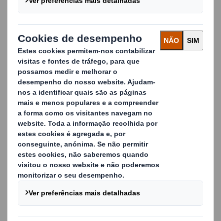
Impulsione as vendas onde é mais
importante
Quando corretamente desenvolvidas, as embalagens
SRP e RRP desempenham um papel vital no seu mix
promocional, gerando vendas no ponto de compra do
consumidor. Trabalhamos com as suas equipas de
marketing para garantir que a sua embalagem reflete o
posicionamento da sua marca, alcança uma disrupção
visual na sua categoria e contribui para o sucesso das
suas promoções.
Principais vantagens dos nossos SRPs:
Mais stock e mais variedade nas prateleiras
Reposição mais rápida de produtos nas lojas
Maior disponibilidade
de produto