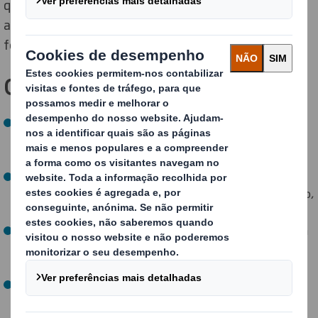
quantidade necessária de material e completamente
ajustadas para maximizar toda a sua cadeia de
fornecimento.
Os benefícios
Protegemos os seus produtos com packaging
desenvolvido para as suas necessidades específicas e
usando o mínimo de material possível.
O seu packaging personalizado está otimizado para
todos os pontos de contacto da cadeia de fornecimento,
em.
Utilizando apenas a quantidade de fibra necessária para
criar o packaging, será usado menos material e haverá
menos resíduos para serem reciclados.
Um packaging mais inteligente significa uma menor
pegada de CO
na sua cadeia de fornecimento e
2
impulsiona o seu desempenho ambiental.