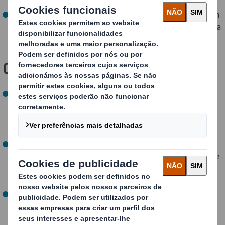
Os designs de packaging eficientes criam poupanças em
toda a cadeia de fornecimento, garantem qualidade para
a sua marca e uma melhor experiência para o cliente.
Como o fazemos?
Os 700 designers e especialistas em inovação da DS
Smith entendem as suas necessidades e aplicam os
Princípios de Design Circular para desenvolver o
packaging ideal para o seu negócio.
Desenvolvemos packaging que responde às
necessidades de desempenho, em qualquer momento e
em qualquer lugar, com a quantidade adequada de
material.
Os nossos designs de packaging inteligentes poupam
recursos ao exigir menos material de embalagem,
reduzem as emissões de CO
em toda a cadeia de
2