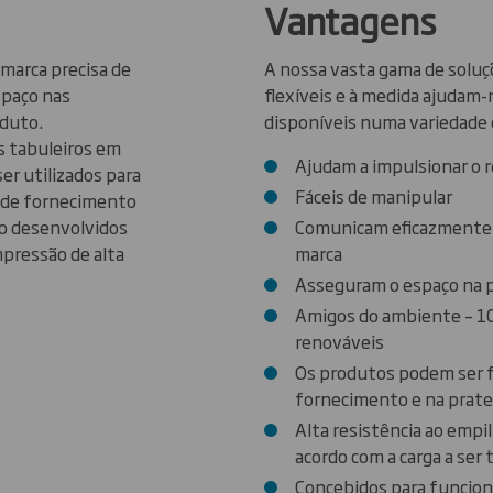
Vantagens
a marca precisa de
A nossa vasta gama de soluçõ
spaço nas
flexíveis e à medida ajudam-
oduto.
disponíveis numa variedade 
s tabuleiros em
Ajudam a impulsionar o 
er utilizados para
Fáceis de manipular
a de fornecimento
ão desenvolvidos
Comunicam eficazmente o
mpressão de alta
marca
Asseguram o espaço na p
Amigos do ambiente – 100
renováveis
Os produtos podem ser fa
fornecimento e na prate
Alta resistência ao emp
acordo com a carga a ser
Concebidos para funcion