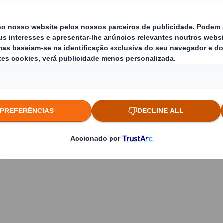
ânea, com os
tabuleiros em
os em cartão
s durante o
mente na loja
to de venda.
e
is -
as, entre
te