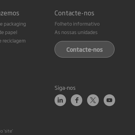
azemos
Contacte-nos
de packaging
Folheto informativo
de papel
As nossas unidades
e reciclagem
Contacte-nos
Siga-nos
 'site'