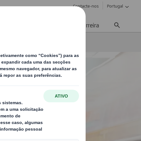
Contacte-nos
Portugal
Meios de Comunicação
Carreira
itores de prateleira e tabuleiros