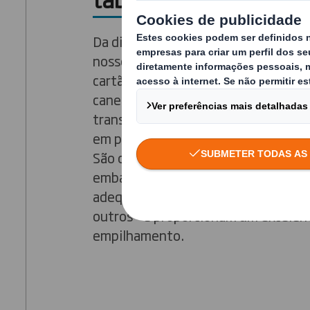
Da distribuição à exposição instant
nossos expositores de prateleira e 
cartão canelado. Os nossos tabuleir
canelado protegem os seus produto
transporte, transformando-se facil
em poderosos expositores para pon
São otimizados para as suas linhas d
embalamento automáticas ou manua
adequados para latas, garrafas, bols
outros - e proporcionam um excelen
empilhamento.