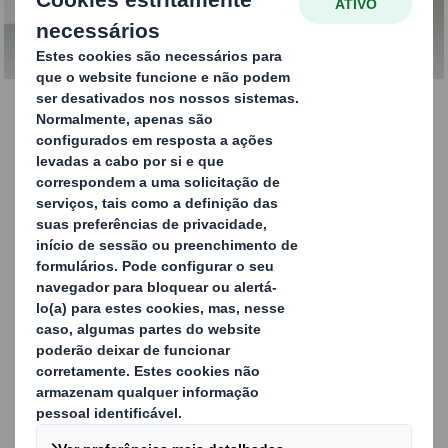
CONTACTE-NOS
Experiência do Cliente
O e-commerce criou um ambiente de venda feroz no
retalho, com retalhistas a lutar para satisfazer a
crescente procura dos consumidores de forma eficiente e
rentável. Para além disso, significa que um número
crescente dos seus clientes já não visita a loja física.
O seu packaging pode proporcionar uma experiência ao
cliente memorável e rentável, diferenciando-o da
concorrência. O nosso packaging inconfundível e de alta
qualidade pode melhorar a experiência de “unboxing” no