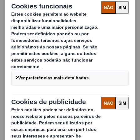
fase inicial de desenvolvimento e oferecemos-lhe a
garantia de testes analíticos independentes realizados
em laboratórios acreditados.
O nosso packaging, especificamente concebido para
garantir a segurança alimentar, é fabricado utilizando
papel kraft, papel reciclado e outros tipos de materiais
cuidadosamente selecionados que cumprem tanto as
necessidades dos nossos clientes como os rigorosos
requisitos de segurança dos produtos da indústria
alimentar. Além disso, estabelecemos Boas Práticas de
Fabrico (GMP) e Sistemas de Gestão de Qualidade para
assegurar que todos os nossos processos estão em
conformidade com a lei e são controlados de acordo com
as melhores e mais recentes normas da indústria.
Carousel. Use previous and next buttons to move betwe