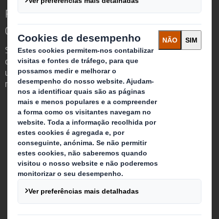
Redefinindo o Packaging para um Mundo em
Constante Mudança
Somos diferentes porque vemos a
oportunidade do Packaging desempenhar
um poderoso papel no mundo que nos
rodeia.
Quem somos
Sobre DS Smith
Sobre International Paper
Combinação IP + DS Smith
Investidores
Sustentabilidade