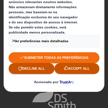
As nossas unidades
Contacte-nos
Siga-nos