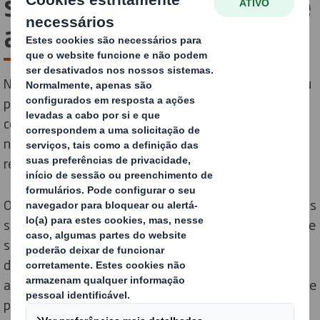
soluções de packaging até
ao limite
Na atual cadeia de fornecimento de e-commerce, o seu
packaging precisa de sobreviver a quase 50 pontos de
contacto diferentes. O nosso processo de testes líder
na indústria assegura que as nossas soluções
respondem a todos os desafios.
Os seus clientes querem que o seu packaging proteja os
seus produtos - e o planeta, por isso também precisa de
ser durável e sustentável. O nosso packaging de alto
desempenho utiliza o mínimo de material possível
antes de ser testado com o nosso sistema inteligente e
patenteado DISCS™.