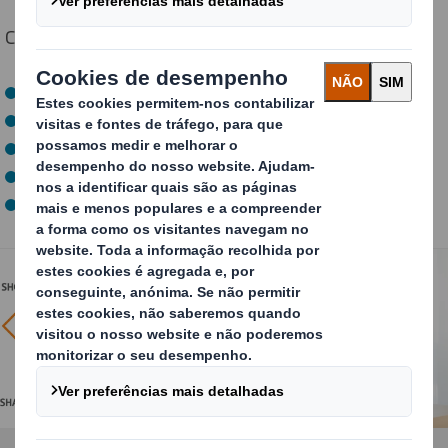
Colocamos cada embalagem à prova de:
D
rop (Queda)
I
mpact (Impacto)
S
hock (Agitação)
C
rush (Esmagamento)
S
hake (Choque)