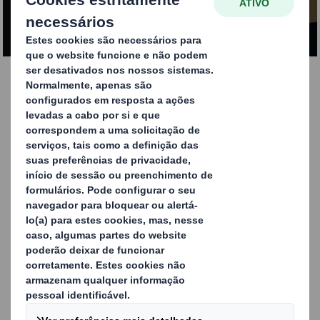
Futuro
Descarregar: Entregas
de Última Milha:
Descobrindo o Futuro
No atual cenário de um e-commerce em rápida evolução, o
processo de entrega de última milha surge como um
constante desafio para os retalhistas. O nosso
aprofundado inquérito a 550 decisores europeus de
empresas de e-commerce revela as duras realidades e as